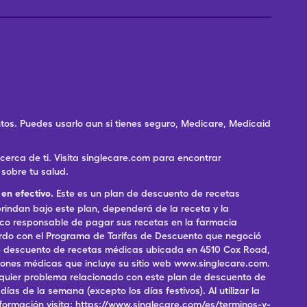
os. Puedes usarlo aun si tienes seguro, Medicare, Medicaid
rca de ti. Visita singlecare.com para encontrar
sobre tu salud.
en efectivo.
Este es un plan de descuento de recetas
indan bajo este plan, dependerá de la receta y la
ico responsable de pagar sus recetas en la farmacia
erdo con el Programa de Tarifas de Descuento que negoció
 de descuento de recetas médicas ubicada en 4510 Cox Road,
pciones médicas que incluye su sitio web www.singlecare.com.
alquier problema relacionado con este plan de descuento de
as de la semana (excepto los días festivos). Al utilizar la
formación visita: https://www.singlecare.com/es/terminos-y-