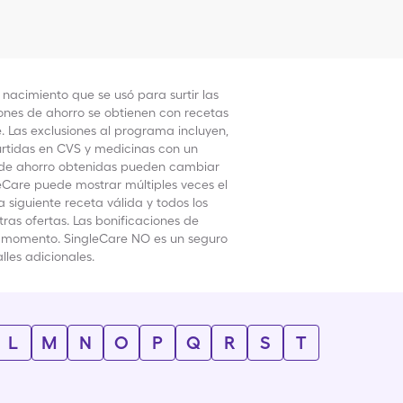
nacimiento que se usó para surtir las
iones de ahorro se obtienen con recetas
. Las exclusiones al programa incluyen,
urtidas en CVS y medicinas con un
s de ahorro obtenidas pueden cambiar
eCare puede mostrar múltiples veces el
 siguiente receta válida y todos los
ras ofertas. Las bonificaciones de
ier momento. SingleCare NO es un seguro
lles adicionales.
L
M
N
O
P
Q
R
S
T