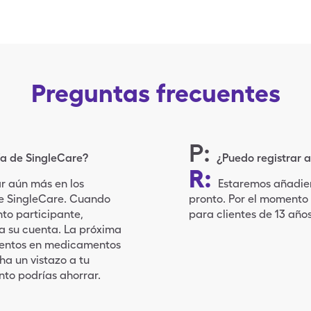
Preguntas frecuentes
P
:
a de SingleCare?
¿Puedo registrar a
R
:
r aún más en los
Estaremos añadien
de SingleCare. Cuando
pronto. Por el momento
to participante,
para clientes de 13 año
a su cuenta.
La próxima
cuentos en medicamentos
ha un vistazo a tu
to podrías ahorrar.