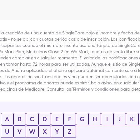
 la creación de una cuenta de SingleCare bajo el nombre y fecha de 
tis - no se aplican cuotas periódicas o de inscripción.
Las bonificac
rticipantes cuando el miembro inscrito usa una tarjeta de SingleCare
alMart Plan, Medicinas Clase 2 en WalMart, recetas de venta libre s
ueden cambiar en cualquier momento. El valor de las bonificacione
 tomar hasta 72 horas para ser utilizadas.
Aunque el sitio de Singl
es de Ahorro aplicadas, el ahorro aplicará automáticamente solo a la
e.
Los ahorros no son transferibles y no pueden ser acumulados con ot
ctivo y el programa de ahorros puede expirar, bajo aviso, en cualqu
edicinas de Medicare. Consulta los
Términos y condiciones
para deta
A
B
C
D
E
F
G
H
I
J
K
U
V
W
X
Y
Z