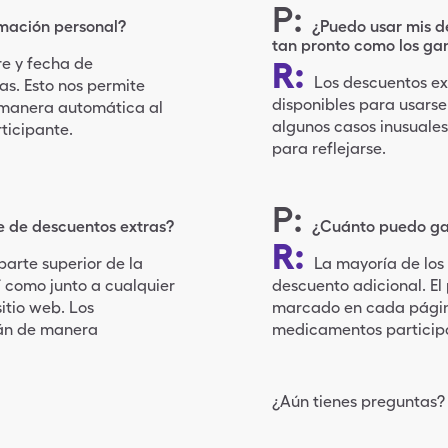
P
:
rmación personal?
¿Puedo usar mis 
tan pronto como los ga
e y fecha de
R
:
Los descuentos ex
as. Esto nos permite
disponibles para usarse
 manera automática al
algunos casos inusuale
ticipante.
para reflejarse.
P
:
 de descuentos extras?
¿Cuánto puedo gan
R
:
 parte superior de la
La mayoría de lo
í como junto a cualquier
descuento adicional. El
itio web. Los
marcado en cada págin
rán de manera
medicamentos particip
¿Aún tienes preguntas?