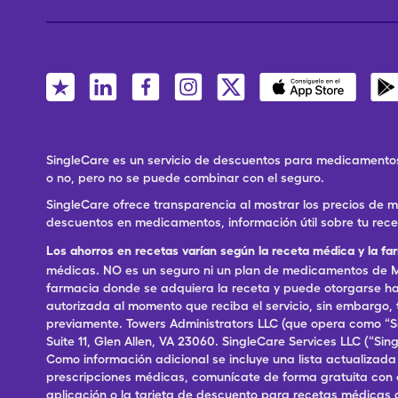
SingleCare es un servicio de descuentos para medicamentos
o no, pero no se puede combinar con el seguro.
SingleCare ofrece transparencia al mostrar los precios de
descuentos en medicamentos, información útil sobre tu rec
Los ahorros en recetas varían según la receta médica y la fa
médicas. NO es un seguro ni un plan de medicamentos de Me
farmacia donde se adquiera la receta y puede otorgarse has
autorizada al momento que reciba el servicio, sin embargo
previamente. Towers Administrators LLC (que opera como “S
Suite 11, Glen Allen, VA 23060. SingleCare Services LLC (“S
Como información adicional se incluye una lista actualizad
prescripciones médicas, comunícate de forma gratuita con el S
aplicación o la tarjeta de descuento para recetas médicas 