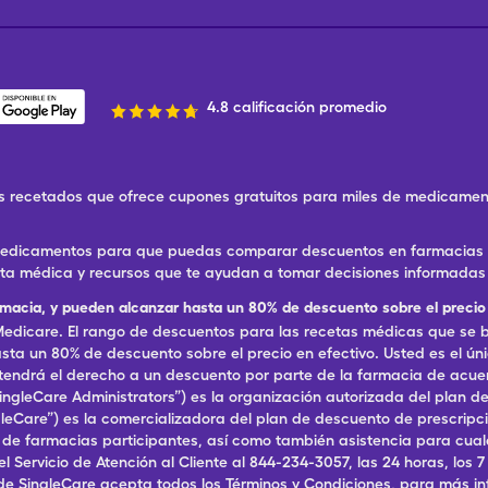
4.8 calificación promedio
 recetados que ofrece cupones gratuitos para miles de medicament
 medicamentos para que puedas comparar descuentos en farmacias ce
eta médica y recursos que te ayudan a tomar decisiones informadas 
rmacia, y pueden alcanzar hasta un 80% de descuento sobre el precio 
dicare. El rango de descuentos para las recetas médicas que se br
ta un 80% de descuento sobre el precio en efectivo. Usted es el ún
, tendrá el derecho a un descuento por parte de la farmacia de acu
ingleCare Administrators”) es la organización autorizada del plan
ingleCare”) es la comercializadora del plan de descuento de prescri
a de farmacias participantes, así como también asistencia para cu
ervicio de Atención al Cliente al 844-234-3057, las 24 horas, los 7 dí
de SingleCare acepta todos los Términos y Condiciones, para más in