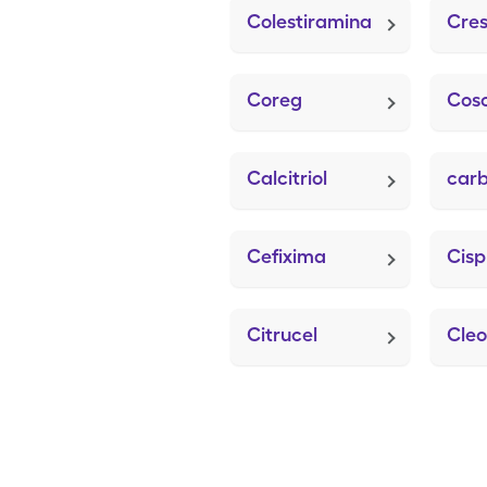
Colestiramina
Cre
Coreg
Cos
Calcitriol
carb
Cefixima
Cisp
Citrucel
Cleo