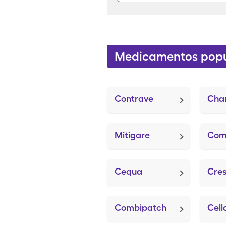
Medicamentos popu
Contrave
Chan
Mitigare
Com
Cequa
Cres
Combipatch
Cell