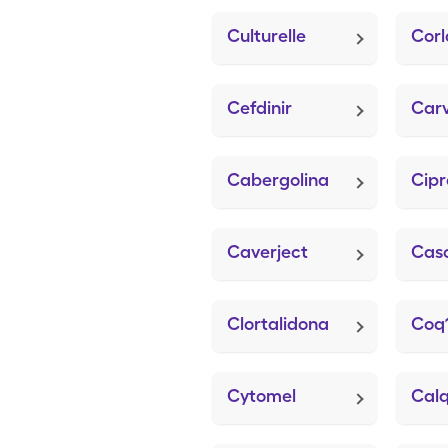
Culturelle
Corl
Cefdinir
Carv
Cabergolina
Cipr
Caverject
Cas
Clortalidona
Coq
Cytomel
Cal