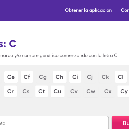
Obtener la aplicación
Cóm
: C
marca y/o nombre genérico comenzando con la letra C.
Ce
Cf
Cg
Ch
Ci
Cj
Ck
Cl
Cr
Cs
Ct
Cu
Cv
Cw
Cx
Cy
Bu