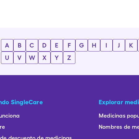
A
B
C
D
E
F
G
H
I
J
K
U
V
W
X
Y
Z
ando SingleCare
Explorar medi
unciona
Medicinas popu
re
Nombres de me
 de descuento de medicinas