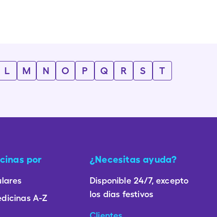
L
M
N
O
P
Q
R
S
T
cinas por
¿Necesitas ayuda?
lares
Disponible 24/7, excepto
los dias festivos
dicinas A-Z
Clientes