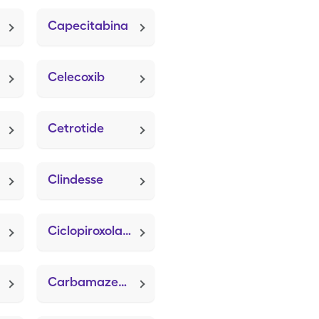
Capecitabina
Celecoxib
Cetrotide
Clindesse
Ciclopiroxolamina
Carbamazepina