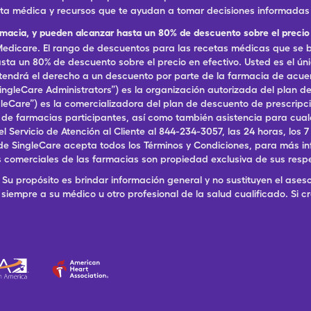
eta médica y recursos que te ayudan a tomar decisiones informadas 
rmacia, y pueden alcanzar hasta un 80% de descuento sobre el precio 
dicare. El rango de descuentos para las recetas médicas que se br
ta un 80% de descuento sobre el precio en efectivo. Usted es el ún
, tendrá el derecho a un descuento por parte de la farmacia de acu
ingleCare Administrators”) es la organización autorizada del plan
ingleCare”) es la comercializadora del plan de descuento de prescri
a de farmacias participantes, así como también asistencia para cu
ervicio de Atención al Cliente al 844-234-3057, las 24 horas, los 7 dí
de SingleCare acepta todos los Términos y Condiciones, para más in
 comerciales de las farmacias son propiedad exclusiva de sus resp
Su propósito es brindar información general y no sustituyen el aseso
siempre a su médico u otro profesional de la salud cualificado. Si