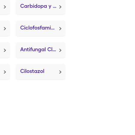
Carbidopa y Levodopa or Levocarb y Co-Careldopa
a
Ciclofosfamida
Antifungal Clotrimazole
Cilostazol