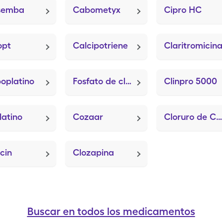
semba
Cabometyx
Cipro HC
opt
Calcipotriene
Claritromicin
oplatino
Fosfato de clindamicina
Clinpro 5000
latino
Cozaar
Cloruro de Calcio
cin
Clozapina
Buscar en todos los medicamentos