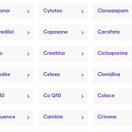
anor
Cytotec
Clonazepam
edilol
Copaxone
Carafate
o
Creatina
Ciclosporina
odex
Celexa
Clonidina
10
Co Q10
Colace
quence
Cambia
Crinone