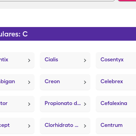
lares: C
tix
Cialis
Cosentyx
bigan
Creon
Celebrex
tor
Propionato de Clobetasol
Cefalexina
cept
Clorhidrato de ciclobenzaprina
Centrum