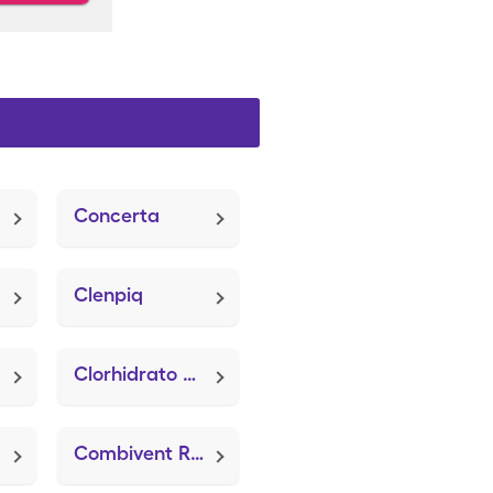
Concerta
Clenpiq
Clorhidrato de ciprofloxacina
Combivent Respimat