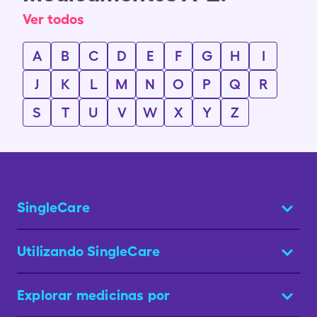
Ver todos
A
B
C
D
E
F
G
H
I
J
K
L
M
N
O
P
Q
R
S
T
U
V
W
X
Y
Z
SingleCare
Utilizando SingleCare
Explorar medicinas por