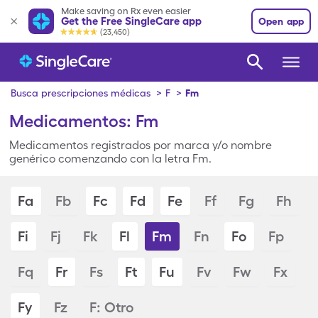
Make saving on Rx even easier
Get the Free SingleCare app
Open app
(23,450)
Busca prescripciones médicas
>
F
>
Fm
Medicamentos: Fm
Medicamentos registrados por marca y/o nombre
genérico comenzando con la letra Fm.
Fa
Fb
Fc
Fd
Fe
Ff
Fg
Fh
Fi
Fj
Fk
Fl
Fm
Fn
Fo
Fp
Fq
Fr
Fs
Ft
Fu
Fv
Fw
Fx
Fy
Fz
F: Otro