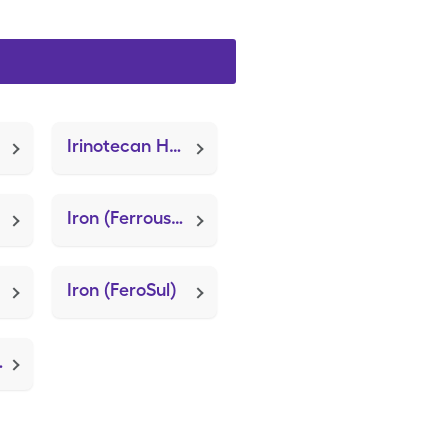
Irinotecan Hcl (Camptosar)
Iron (Ferrous Sulfate) (FeroSul)
Iron (FeroSul)
atric