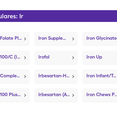
ares: Ir
Iron Folate Plus (Integra Plus)
Iron Supplement (FeroSul)
Iron Glycinate
Iron 100/C (Iron-Vitamin C)
Irofol
Iron Up
Iron Complex (Chromagen)
Irbesartan-Hydrochlorothiazide (Avalide)
Iron Infant/Toddler (Ferrous Sulfate)
Iron 100 Plus (Icar-C Plus)
Irbesartan (Avapro)
Iron Chews Pedi