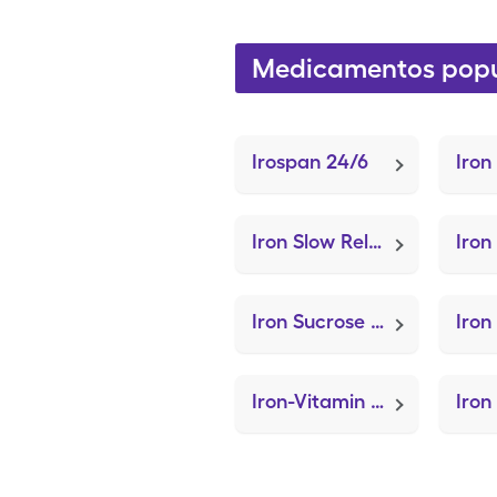
Medicamentos popul
Irospan 24/6
Iron Slow Release (Ferrous Sulfate ER)
Iron Sucrose (Venofer)
Iron-Vitamin C (Vitron-C)