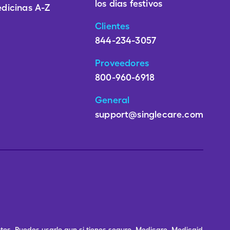
los dias festivos
dicinas A-Z
Clientes
844-234-3057
Proveedores
800-960-6918
General
support@singlecare.com
os. Puedes usarlo aun si tienes seguro, Medicare, Medicaid