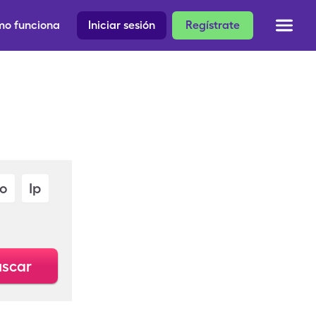
o funciona
Iniciar sesión
Regístrate
Io
Ip
scar