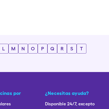
L
M
N
O
P
Q
R
S
T
cinas por
¿Necesitas ayuda?
lares
Disponible 24/7, excepto