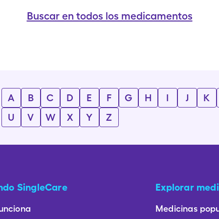
Buscar en todos los medicamentos
A
B
C
D
E
F
G
H
I
J
K
U
V
W
X
Y
Z
ando SingleCare
Explorar medi
unciona
Medicinas popu