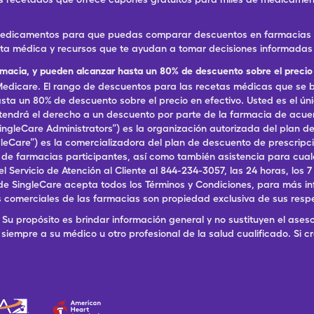
 medicamentos para que puedas comparar descuentos en farmacias ce
eta médica y recursos que te ayudan a tomar decisiones informadas 
rmacia, y pueden alcanzar hasta un 80% de descuento sobre el precio 
dicare. El rango de descuentos para las recetas médicas que se br
ta un 80% de descuento sobre el precio en efectivo. Usted es el ún
, tendrá el derecho a un descuento por parte de la farmacia de acu
ingleCare Administrators”) es la organización autorizada del plan
ingleCare”) es la comercializadora del plan de descuento de prescri
a de farmacias participantes, así como también asistencia para cu
ervicio de Atención al Cliente al 844-234-3057, las 24 horas, los 7 dí
de SingleCare acepta todos los Términos y Condiciones, para más in
 comerciales de las farmacias son propiedad exclusiva de sus resp
Su propósito es brindar información general y no sustituyen el aseso
siempre a su médico u otro profesional de la salud cualificado. Si