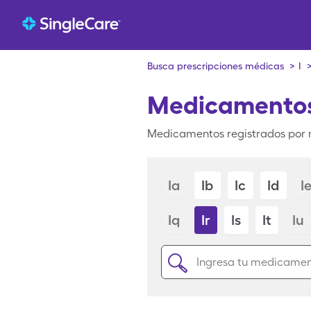
Busca prescripciones médicas
>
I
Medicamentos
Medicamentos registrados por m
Ia
Ib
Ic
Id
I
Iq
Ir
Is
It
Iu