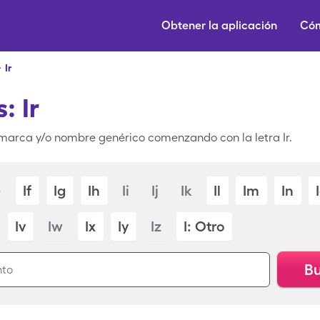
Obtener la aplicación
Cóm
>
Ir
: Ir
arca y/o nombre genérico comenzando con la letra Ir.
e
If
Ig
Ih
Ii
Ij
Ik
Il
Im
In
Iv
Iw
Ix
Iy
Iz
I: Otro
Bu