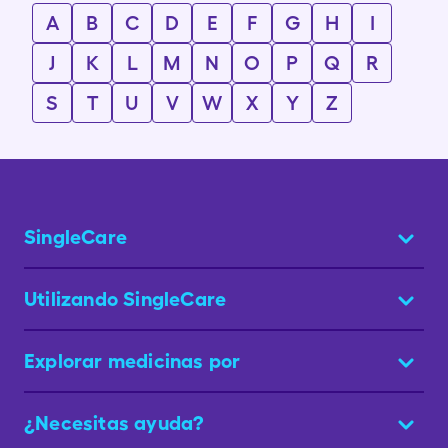
A
B
C
D
E
F
G
H
I
J
K
L
M
N
O
P
Q
R
S
T
U
V
W
X
Y
Z
SingleCare
Utilizando SingleCare
Explorar medicinas por
¿Necesitas ayuda?