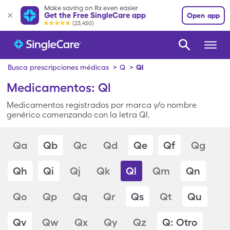
Make saving on Rx even easier
Get the Free SingleCare app
Open app
(23,450)
Busca prescripciones médicas
>
Q
>
Ql
Medicamentos: Ql
Medicamentos registrados por marca y/o nombre
genérico comenzando con la letra Ql.
Qa
Qb
Qc
Qd
Qe
Qf
Qg
Qh
Qi
Qj
Qk
Ql
Qm
Qn
Qo
Qp
Qq
Qr
Qs
Qt
Qu
Qv
Qw
Qx
Qy
Qz
Q: Otro