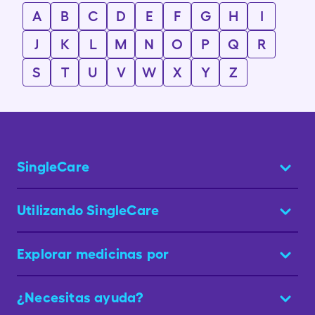
A
B
C
D
E
F
G
H
I
J
K
L
M
N
O
P
Q
R
S
T
U
V
W
X
Y
Z
SingleCare
Utilizando SingleCare
Explorar medicinas por
¿Necesitas ayuda?