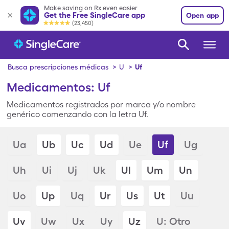
Make saving on Rx even easier
Get the Free SingleCare app
Open app
(23,450)
Busca prescripciones médicas
>
U
>
Uf
Medicamentos: Uf
Medicamentos registrados por marca y/o nombre
genérico comenzando con la letra Uf.
Ua
Ub
Uc
Ud
Ue
Uf
Ug
Uh
Ui
Uj
Uk
Ul
Um
Un
Uo
Up
Uq
Ur
Us
Ut
Uu
Uv
Uw
Ux
Uy
Uz
U: Otro