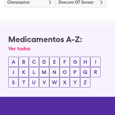
Olanzapina
Dexcom G7 Sensor
Medicamentos A-Z:
Ver todos
A
B
C
D
E
F
G
H
I
J
K
L
M
N
O
P
Q
R
S
T
U
V
W
X
Y
Z