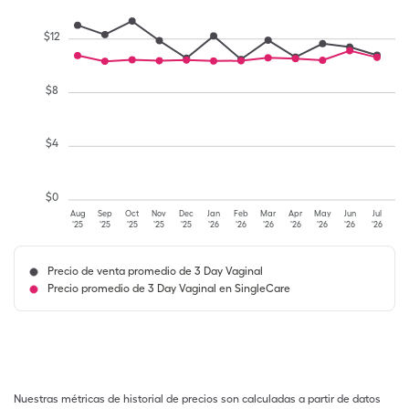
$
12
$
8
$
4
$
0
Aug
Sep
Oct
Nov
Dec
Jan
Feb
Mar
Apr
May
Jun
Jul
'25
'25
'25
'25
'25
'26
'26
'26
'26
'26
'26
'26
Precio de venta promedio de 3 Day Vaginal
Precio promedio de 3 Day Vaginal en SingleCare
Nuestras métricas de historial de precios son calculadas a partir de datos