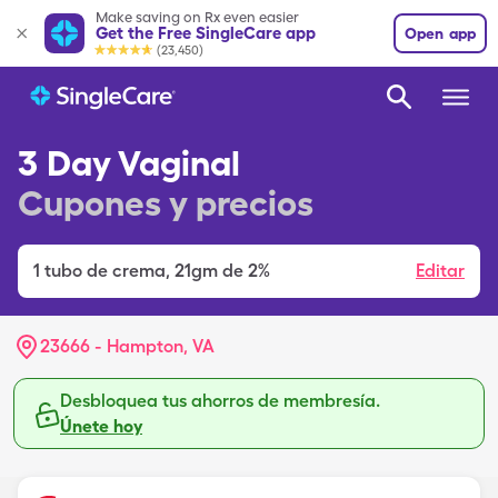
Make saving on Rx even easier
Get the Free SingleCare app
Open app
(23,450)
3 Day Vaginal
Cupones y precios
1
tubo de crema
,
21gm de 2%
Editar
23666 - Hampton, VA
Desbloquea tus ahorros de membresía.
Únete hoy