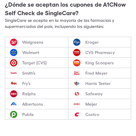
¿Dónde se aceptan los cupones de
A1CNow
Self Check
de SingleCare?
SingleCare se acepta en la mayoría de las farmacias y
supermercados del país, incluyendo los siguientes:
Walgreens
Kroger
Walmart
CVS Pharmacy
Target (CVS)
King Scoopers
Smith’s
Fred Meyer
Fry’s
Harris Teeter
Ralphs
Safeway
Albertsons
Meijer
Publix
Costco