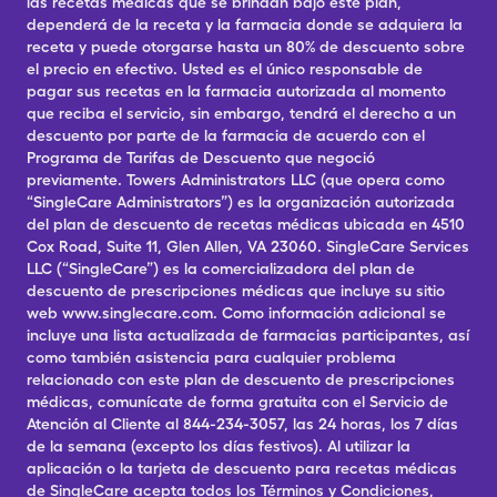
las recetas médicas que se brindan bajo este plan,
dependerá de la receta y la farmacia donde se adquiera la
receta y puede otorgarse hasta un 80% de descuento sobre
el precio en efectivo. Usted es el único responsable de
pagar sus recetas en la farmacia autorizada al momento
que reciba el servicio, sin embargo, tendrá el derecho a un
descuento por parte de la farmacia de acuerdo con el
Programa de Tarifas de Descuento que negoció
previamente. Towers Administrators LLC (que opera como
“SingleCare Administrators”) es la organización autorizada
del plan de descuento de recetas médicas ubicada en 4510
Cox Road, Suite 11, Glen Allen, VA 23060. SingleCare Services
LLC (“SingleCare”) es la comercializadora del plan de
descuento de prescripciones médicas que incluye su sitio
web www.singlecare.com. Como información adicional se
incluye una lista actualizada de farmacias participantes, así
como también asistencia para cualquier problema
relacionado con este plan de descuento de prescripciones
médicas, comunícate de forma gratuita con el Servicio de
Atención al Cliente al 844-234-3057, las 24 horas, los 7 días
de la semana (excepto los días festivos). Al utilizar la
aplicación o la tarjeta de descuento para recetas médicas
de SingleCare acepta todos los Términos y Condiciones,