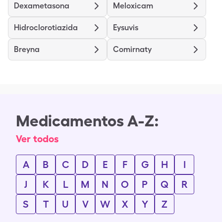
Dexametasona
Meloxicam
Hidroclorotiazida
Eysuvis
Breyna
Comirnaty
Medicamentos A-Z:
Ver todos
A
B
C
D
E
F
G
H
I
J
K
L
M
N
O
P
Q
R
S
T
U
V
W
X
Y
Z