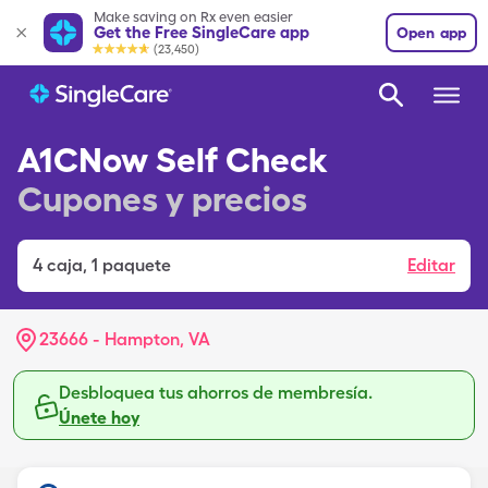
Make saving on Rx even easier
Get the Free SingleCare app
Open app
(23,450)
A1CNow Self Check
Cupones y precios
4
caja
,
1 paquete
Editar
23666 - Hampton, VA
Desbloquea tus ahorros de membresía.
Únete hoy