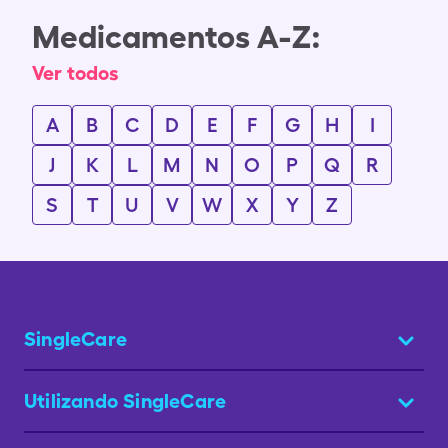
Medicamentos A-Z:
Ver todos
A
B
C
D
E
F
G
H
I
J
K
L
M
N
O
P
Q
R
S
T
U
V
W
X
Y
Z
SingleCare
Utilizando SingleCare