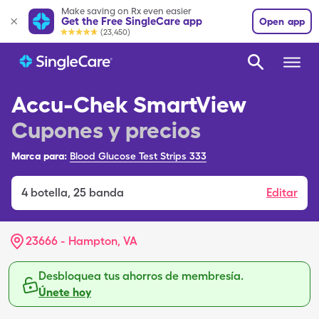
Make saving on Rx even easier
Get the Free SingleCare app
Open app
(23,450)
Accu-Chek SmartView
Cupones y precios
Marca para:
Blood Glucose Test Strips 333
4
botella
,
25 banda
Editar
23666 - Hampton, VA
Desbloquea tus ahorros de membresía.
Únete hoy