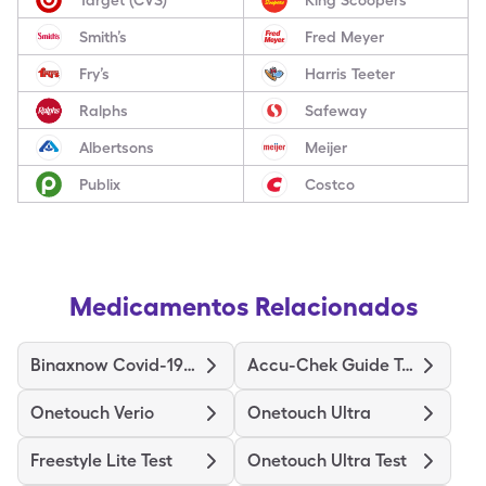
Smith’s
Fred Meyer
Fry’s
Harris Teeter
Ralphs
Safeway
Albertsons
Meijer
Publix
Costco
Medicamentos Relacionados
Binaxnow Covid-19 Ag Home Test
Accu-Chek Guide Test
Onetouch Verio
Onetouch Ultra
Freestyle Lite Test
Onetouch Ultra Test