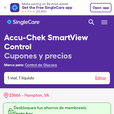
Make saving on Rx even easier
Get the Free SingleCare app
Open app
(23,450)
Accu-Chek SmartView
Control
Cupones y precios
Marca para:
Control de Glucosa
1
vial
,
1 líquido
Editar
23666 - Hampton, VA
Desbloquea tus ahorros de membresía.
Únete hoy