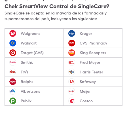
Chek SmartView Control
de SingleCare?
SingleCare se acepta en la mayoría de las farmacias y
supermercados del país, incluyendo los siguientes:
Walgreens
Kroger
Walmart
CVS Pharmacy
Target (CVS)
King Scoopers
Smith’s
Fred Meyer
Fry’s
Harris Teeter
Ralphs
Safeway
Albertsons
Meijer
Publix
Costco