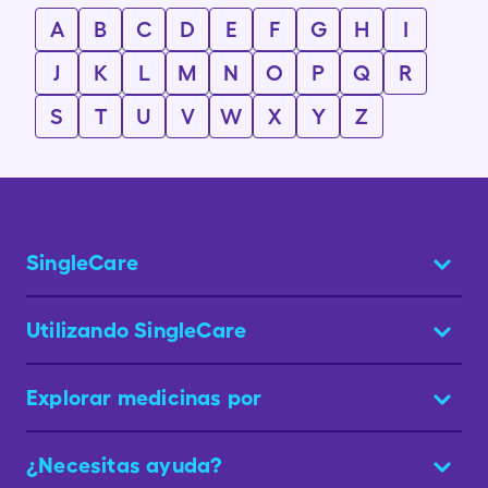
A
B
C
D
E
F
G
H
I
J
K
L
M
N
O
P
Q
R
S
T
U
V
W
X
Y
Z
SingleCare
Utilizando SingleCare
Explorar medicinas por
¿Necesitas ayuda?