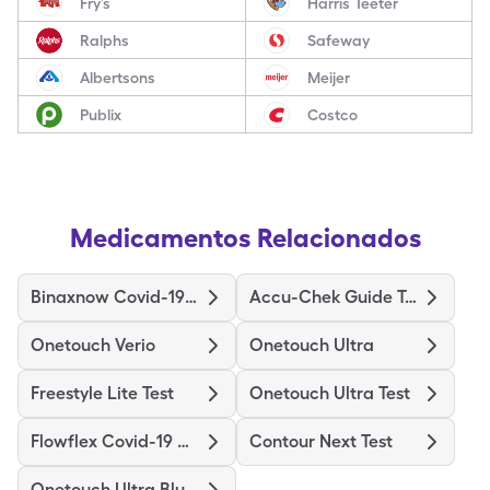
Fry’s
Harris Teeter
Ralphs
Safeway
Albertsons
Meijer
Publix
Costco
Medicamentos Relacionados
Binaxnow Covid-19 Ag Home Test
Accu-Chek Guide Test
Onetouch Verio
Onetouch Ultra
Freestyle Lite Test
Onetouch Ultra Test
Flowflex Covid-19 Ag Home Test
Contour Next Test
Onetouch Ultra Blue Test