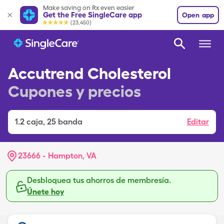
Make saving on Rx even easier
Get the Free SingleCare app
Open app
(23,450)
Accutrend Cholesterol
Cupones y precios
1.2
caja
,
25 banda
Editar
23666 - Hampton, VA
Desbloquea tus ahorros de membresía.
Únete hoy