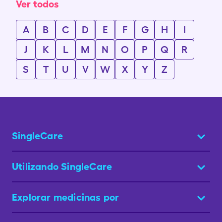
Ver todos
A
B
C
D
E
F
G
H
I
J
K
L
M
N
O
P
Q
R
S
T
U
V
W
X
Y
Z
SingleCare
Utilizando SingleCare
Explorar medicinas por