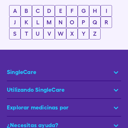
A
B
C
D
E
F
G
H
I
J
K
L
M
N
O
P
Q
R
S
T
U
V
W
X
Y
Z
SingleCare
Utilizando SingleCare
Explorar medicinas por
¿Necesitas ayuda?