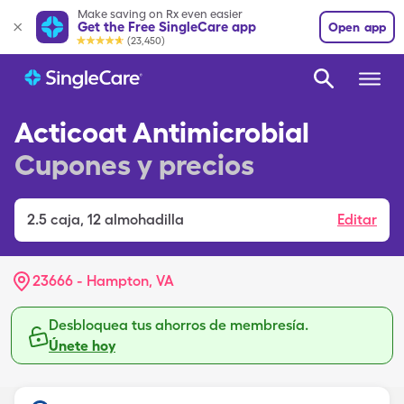
Make saving on Rx even easier
Get the Free SingleCare app
Open app
(23,450)
Acticoat Antimicrobial
Cupones y precios
2.5
caja
,
12 almohadilla
Editar
23666 - Hampton, VA
Desbloquea tus ahorros de membresía.
Únete hoy