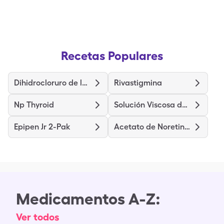
Recetas Populares
Dihidrocloruro de levocetirizina
Rivastigmina
Np Thyroid
Solución Viscosa de Clorhidrato de Lidocaína
Epipen Jr 2-Pak
Acetato de Noretindrona y Etinilestradiol
Medicamentos A-Z:
Ver todos