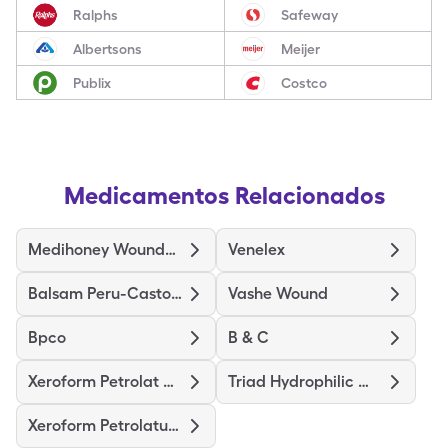
Ralphs
Safeway
Albertsons
Meijer
Publix
Costco
Medicamentos Relacionados
Medihoney Wound/Burn Dressing
Venelex
Balsam Peru-Castor Oil
Vashe Wound
Bpco
B & C
Xeroform Petrolat Patch 4"X4"
Triad Hydrophilic Wound Dress
Xeroform Petrolatum Dres 4"X4"