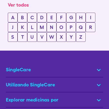
Ver todos
A
B
C
D
E
F
G
H
I
J
K
L
M
N
O
P
Q
R
S
T
U
V
W
X
Y
Z
SingleCare
Utilizando SingleCare
Explorar medicinas por