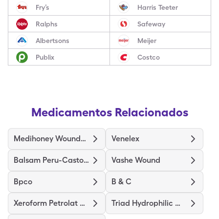
Fry’s
Harris Teeter
Ralphs
Safeway
Albertsons
Meijer
Publix
Costco
Medicamentos Relacionados
Medihoney Wound/Burn Dressing
Venelex
Balsam Peru-Castor Oil
Vashe Wound
Bpco
B & C
Xeroform Petrolat Patch 4"X4"
Triad Hydrophilic Wound Dress