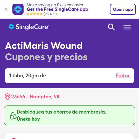
Make saving on Rx even easier
Get the Free SingleCare app
Open app
(23,450)
ActiMaris Wound
Cupones y precios
1
tubo
,
20gm de
Editar
23666 - Hampton, VA
Desbloquea tus ahorros de membresía.
Únete hoy