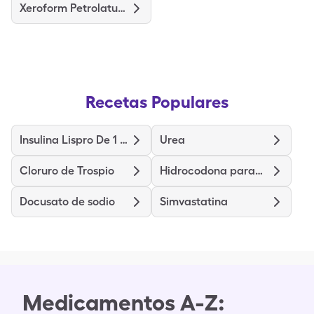
Xeroform Petrolatum Dres 4"X4"
Recetas Populares
Insulina Lispro De 1 Unidad Con Marcador
Urea
Cloruro de Trospio
Hidrocodona paracetamol
Docusato de sodio
Simvastatina
Medicamentos A-Z: