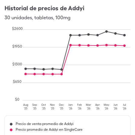
Historial de precios de
Addyi
30
unidades
,
tabletas
,
100mg
$
2600
$
1950
$
1300
$
650
$
0
Aug
Sep
Oct
Nov
Dec
Jan
Feb
Mar
Apr
May
Jun
Jul
'25
'25
'25
'25
'25
'26
'26
'26
'26
'26
'26
'26
Precio de venta promedio de Addyi
Precio promedio de Addyi en SingleCare