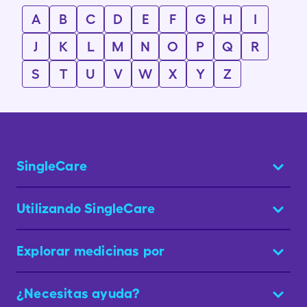
A
B
C
D
E
F
G
H
I
J
K
L
M
N
O
P
Q
R
S
T
U
V
W
X
Y
Z
SingleCare
Utilizando SingleCare
Explorar medicinas por
¿Necesitas ayuda?