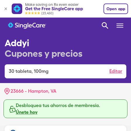
Make saving on Rx even easier
Get the Free SingleCare app
Open app
(23,450)
Addyi
Cupones y precios
30
tableta
,
100mg
Editar
23666 - Hampton, VA
Desbloquea tus ahorros de membresía.
Únete hoy