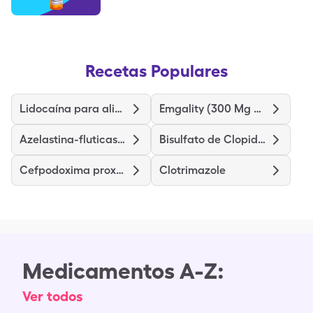
Recetas Populares
Lidocaína para aliviar del dolor
Emgality (300 Mg Dose)
Azelastina-fluticasona
Bisulfato de Clopidrogel
Cefpodoxima proxetil
Clotrimazole
Medicamentos A-Z:
Ver todos