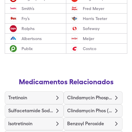
Smith’s
Fred Meyer
Fry’s
Harris Teeter
Ralphs
Safeway
Albertsons
Meijer
Publix
Costco
Medicamentos Relacionados
Tretinoin
Clindamycin Phosphate
Sulfacetamide Sodium-Sulfur
Clindamycin Phos (Twice-Daily)
Isotretinoin
Benzoyl Peroxide