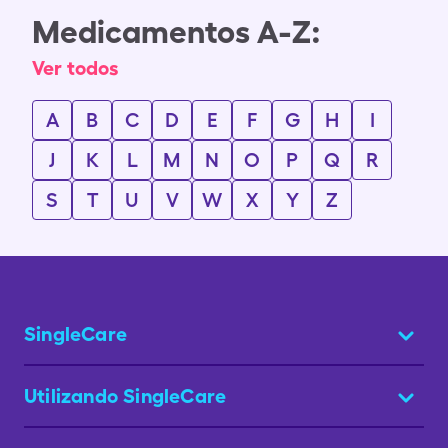
Medicamentos A-Z:
Ver todos
A
B
C
D
E
F
G
H
I
J
K
L
M
N
O
P
Q
R
S
T
U
V
W
X
Y
Z
SingleCare
Utilizando SingleCare