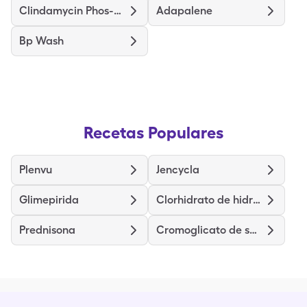
Clindamycin Phos-Benzoyl Perox
Adapalene
Bp Wash
Recetas Populares
Plenvu
Jencycla
Glimepirida
Clorhidrato de hidralazina
Prednisona
Cromoglicato de sodio