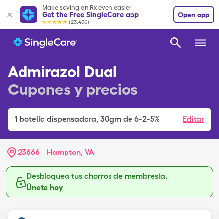
Make saving on Rx even easier
Get the Free SingleCare app
Open app
(23,450)
Admirazol Dual
Cupones y precios
1
botella dispensadora
,
30gm de 6-2-5%
Editar
23666 - Hampton, VA
Desbloquea tus ahorros de membresía.
Únete hoy