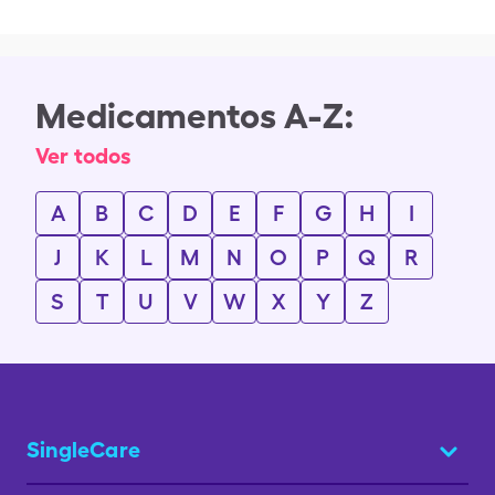
Medicamentos A-Z:
Ver todos
A
B
C
D
E
F
G
H
I
J
K
L
M
N
O
P
Q
R
S
T
U
V
W
X
Y
Z
SingleCare