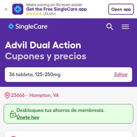
Make saving on Rx even easier
Get the Free SingleCare app
Open app
(23,450)
Advil Dual Action
Cupones y precios
36
tableta
,
125-250mg
Editar
23666 - Hampton, VA
Desbloquea tus ahorros de membresía.
Únete hoy