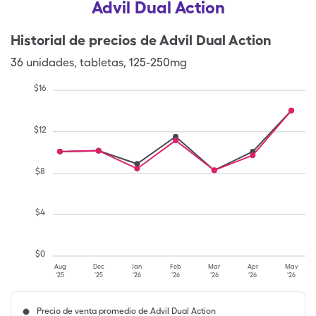
Advil Dual Action
Historial de precios de
Advil Dual Action
36
unidades
,
tabletas
,
125-250mg
$
16
$
12
$
8
$
4
$
0
Aug
Dec
Jan
Feb
Mar
Apr
May
'25
'25
'26
'26
'26
'26
'26
Precio de venta promedio de Advil Dual Action