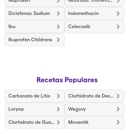
Naproxen
Ketorolac Tromethamine
Diclofenac Sodium
Indomethacin
Ibu
Celecoxib
Ibuprofen Childrens
Recetas Populares
Carbonato de Litio
Clorhidrato de Dexmetilfenidato de liberación prolongada
Loryna
Wegovy
Clorhidrato de Guanfacina
Movantik