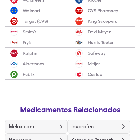
Walmart
CVS Pharmacy
Target (CVS)
King Scoopers
Smith’s
Fred Meyer
Fry’s
Harris Teeter
Ralphs
Safeway
Albertsons
Meijer
Publix
Costco
Medicamentos Relacionados
Meloxicam
Ibuprofen