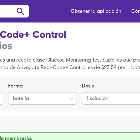
Obtener la aplicación
Cóm
-Code+ Control
ios
s una receta clase Glucose Monitoring Test Supplies que pr
venta de Advocate Redi-Code+ Control es de $23.59 por 1, bote
 1 solución de Advocate Redi-Code+ Control con tu una tarje
Forma
Dosis
botella
1 solución
de membresía.