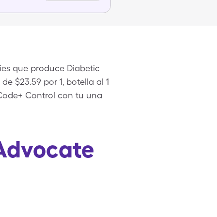
ies que produce Diabetic
e $23.59 por 1, botella al 1
i-Code+ Control con tu una
 Advocate