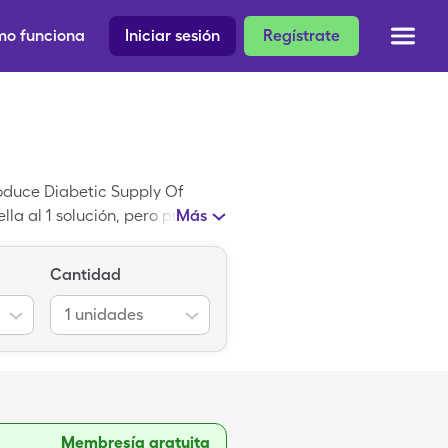
o funciona
Iniciar sesión
Regístrate
oduce Diabetic Supply Of
lla al 1 solución, pero puedes
Más
ta de descuento de SingleCare.
Cantidad
1
unidades
Membresía gratuita