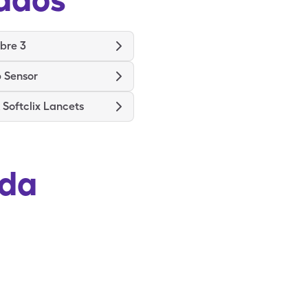
ibre 3
 Sensor
Softclix Lancets
ada