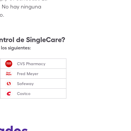
n. No hay ninguna
o.
trol
de SingleCare?
los siguientes:
CVS Pharmacy
Fred Meyer
Safeway
Costco
ados