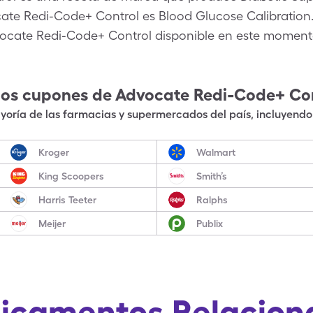
cate Redi-Code+ Control es Blood Glucose Calibratio
vocate Redi-Code+ Control disponible en este moment
los cupones de
Advocate Redi-Code+ Con
oría de las farmacias y supermercados del país, incluyendo 
Kroger
Walmart
King Scoopers
Smith’s
Harris Teeter
Ralphs
Meijer
Publix
icamentos Relacion