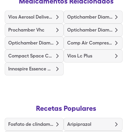
Medicamentos Relacionados
Vios Aerosol Delivery System
Optichamber Diamond
Prochamber Vhc
Optichamber Diamond-Md Mask
Optichamber Diamond-Lg Mask
Comp Air Compressor Nebulizer
Compact Space Chamber
Vios Lc Plus
Innospire Essence Nebulizer
Recetas Populares
Fosfato de clindamicina
Aripiprazol