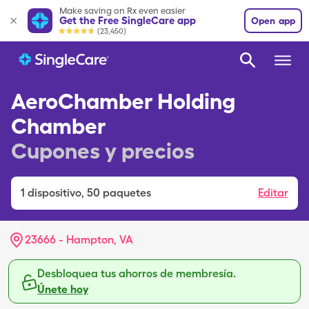
Make saving on Rx even easier
Get the Free SingleCare app
Open app
(23,450)
AeroChamber Holding
Chamber
Cupones y precios
1
dispositivo
,
50 paquetes
Editar
23666 - Hampton, VA
Desbloquea tus ahorros de membresía.
Únete hoy