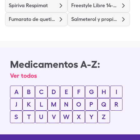
Spiriva Respimat
Freestyle Libre 14-Day System
Fumarato de quetiapina
Salmeterol y propionato de fluticasona
Medicamentos A-Z:
Ver todos
A
B
C
D
E
F
G
H
I
J
K
L
M
N
O
P
Q
R
S
T
U
V
W
X
Y
Z