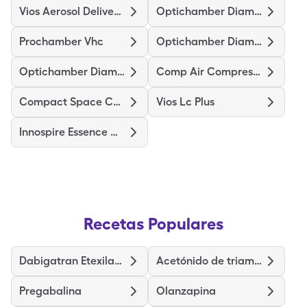
Vios Aerosol Delivery System
Optichamber Diamond
Prochamber Vhc
Optichamber Diamond-Md Mask
Optichamber Diamond-Lg Mask
Comp Air Compressor Nebulizer
Compact Space Chamber
Vios Lc Plus
Innospire Essence Nebulizer
Recetas Populares
Dabigatran Etexilate Mesylate
Acetónido de triamcinolona
Pregabalina
Olanzapina