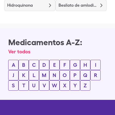
Hidroquinona
Besilato de amlodipino
Medicamentos A-Z:
Ver todos
A
B
C
D
E
F
G
H
I
J
K
L
M
N
O
P
Q
R
S
T
U
V
W
X
Y
Z