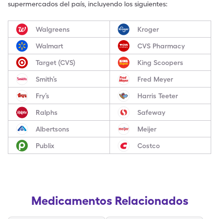
supermercados del país, incluyendo los siguientes:
Walgreens
Kroger
Walmart
CVS Pharmacy
Target (CVS)
King Scoopers
Smith’s
Fred Meyer
Fry’s
Harris Teeter
Ralphs
Safeway
Albertsons
Meijer
Publix
Costco
Medicamentos Relacionados