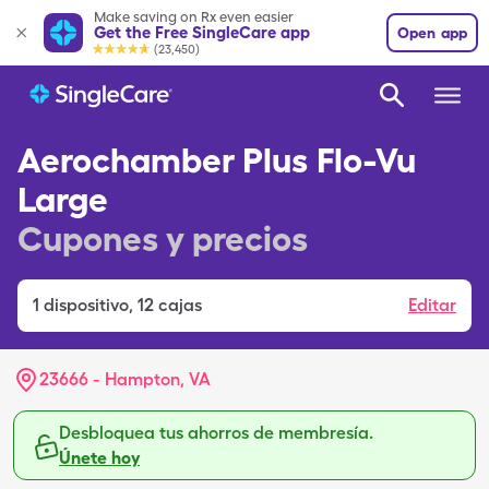
Make saving on Rx even easier
Get the Free SingleCare app
Open app
(23,450)
Aerochamber Plus Flo-Vu
Large
Cupones y precios
1
dispositivo
,
12 cajas
Editar
23666 - Hampton, VA
Desbloquea tus ahorros de membresía.
Únete hoy