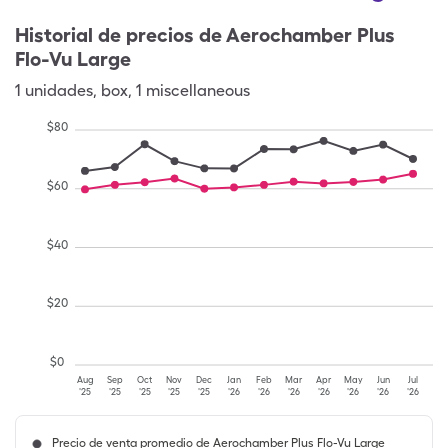
Historial de precios de
Aerochamber Plus
Flo-Vu Large
1
unidades
,
box
,
1 miscellaneous
$
80
$
60
$
40
$
20
$
0
Aug
Sep
Oct
Nov
Dec
Jan
Feb
Mar
Apr
May
Jun
Jul
'25
'25
'25
'25
'25
'26
'26
'26
'26
'26
'26
'26
Precio de venta promedio de Aerochamber Plus Flo-Vu Large