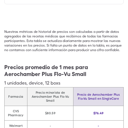
Nuestras métricas de historial de precios son calculadas a partir de datos
agregados de las recetas médicas que recibimos de todas las farmacias
participantes. Esta tabla se actualiza diariamente para mostrar las nuevas
variaciones en los precios. Si falta un punto de datos en la tabla, es porque
no contamos con suficiente información para producir una cifra confiable.
Precios promedio de 1 mes para
Aerochamber Plus Flo-Vu Small
1
unidades
,
device
,
12 boxs
Precio minorista de
Precio de Aerochamber Plus
Farmacia
Aerochamber Plus Flo-Vu
Flo-Vu Small en SingleCare
Small
CVS
$80.59
$76.49
Pharmacy
Walmart
-
-