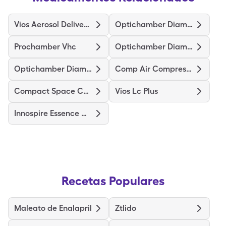
Vios Aerosol Delivery System
Optichamber Diamond
Prochamber Vhc
Optichamber Diamond-Md Mask
Optichamber Diamond-Lg Mask
Comp Air Compressor Nebulizer
Compact Space Chamber
Vios Lc Plus
Innospire Essence Nebulizer
Recetas Populares
Maleato de Enalapril
Ztlido