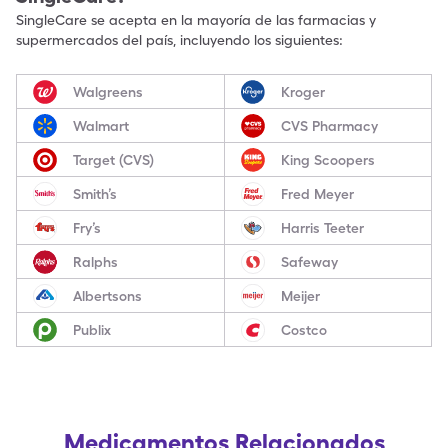
SingleCare se acepta en la mayoría de las farmacias y
supermercados del país, incluyendo los siguientes:
Walgreens
Kroger
Walmart
CVS Pharmacy
Target (CVS)
King Scoopers
Smith’s
Fred Meyer
Fry’s
Harris Teeter
Ralphs
Safeway
Albertsons
Meijer
Publix
Costco
Medicamentos Relacionados