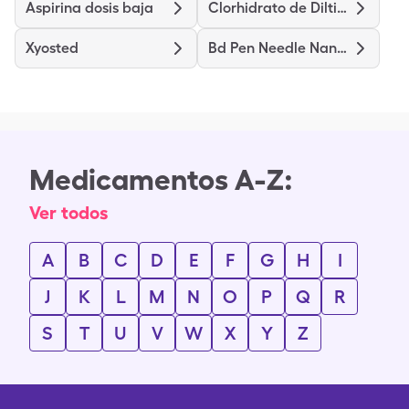
Aspirina dosis baja
Clorhidrato de Diltiazem de liberación prolongada
Xyosted
Bd Pen Needle Nano 2nd Gen
Medicamentos A-Z:
Ver todos
A
B
C
D
E
F
G
H
I
J
K
L
M
N
O
P
Q
R
S
T
U
V
W
X
Y
Z