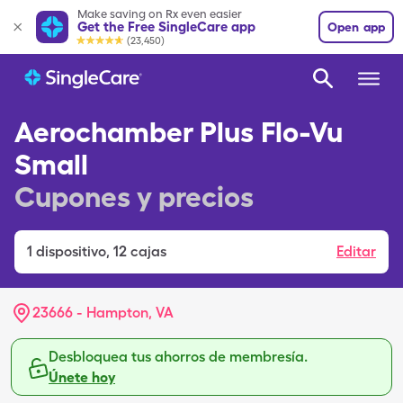
Make saving on Rx even easier
Get the Free SingleCare app
Open app
(23,450)
Aerochamber Plus Flo-Vu
Small
Cupones y precios
1
dispositivo
,
12 cajas
Editar
23666 - Hampton, VA
Desbloquea tus ahorros de membresía.
Únete hoy