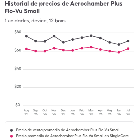
Historial de precios de
Aerochamber Plus
Flo-Vu Small
1
unidades
,
device
,
12 boxs
$
80
$
60
$
40
$
20
$
0
Aug
Sep
Oct
Nov
Dec
Jan
Feb
Mar
Apr
May
Jun
Jul
'25
'25
'25
'25
'25
'26
'26
'26
'26
'26
'26
'26
Precio de venta promedio de Aerochamber Plus Flo-Vu Small
Precio promedio de Aerochamber Plus Flo-Vu Small en SingleCare