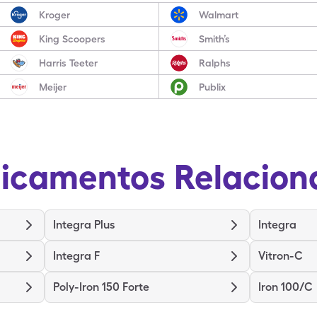
Kroger
Walmart
King Scoopers
Smith’s
Harris Teeter
Ralphs
Meijer
Publix
icamentos Relacion
Integra Plus
Integra
Integra F
Vitron-C
Poly-Iron 150 Forte
Iron 100/C