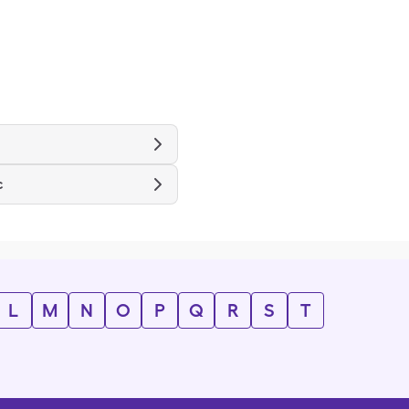
c
L
M
N
O
P
Q
R
S
T