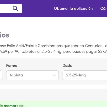
Obtener la aplicación
Cóm
ios
ase Folic Acid/Folate Combinations que fabrica Centurion La
54.69 por 90, tabletas al 2.5-25-1mg, pero puedes pagar $27.9
ta de descuento de SingleCare.
Forma
Dosis
tableta
2.5-25-1mg
de membresía.