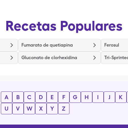
Recetas Populares
Fumarato de quetiapina
Ferosul
Gluconato de clorhexidina
Tri-Sprinte
A
B
C
D
E
F
G
H
I
J
K
U
V
W
X
Y
Z