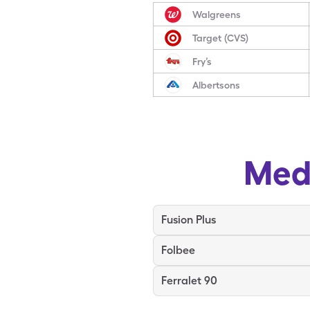
Walgreens
Target (CVS)
Fry’s
Albertsons
Med
Fusion Plus
Folbee
Ferralet 90