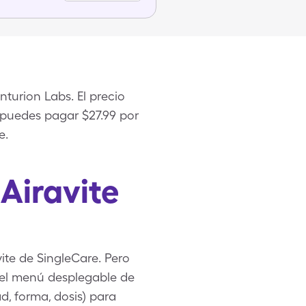
turion Labs. El precio
o puedes pagar $27.99 por
e.
Airavite
ite de SingleCare. Pero
 el menú desplegable de
d, forma, dosis) para