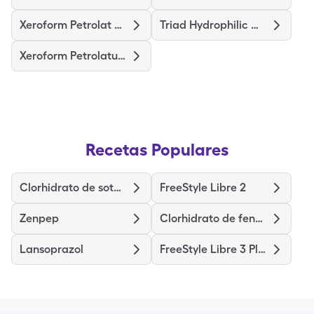
Xeroform Petrolat Patch 4"X4"
Triad Hydrophilic Wound Dress
Xeroform Petrolatum Dres 4"X4"
Recetas Populares
Clorhidrato de sotalol
FreeStyle Libre 2
Zenpep
Clorhidrato de fenazopiridina
Lansoprazol
FreeStyle Libre 3 Plus Sensor