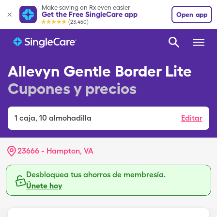
Make saving on Rx even easier
Get the Free SingleCare app
Open app
(23,450)
Allevyn Gentle Border Lite
Cupones y precios
1
caja
,
10 almohadilla
Editar
23666 - Hampton, VA
Desbloquea tus ahorros de membresía.
Únete hoy