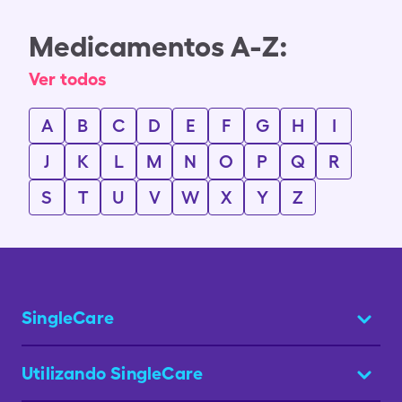
Medicamentos A-Z:
Ver todos
A
B
C
D
E
F
G
H
I
J
K
L
M
N
O
P
Q
R
S
T
U
V
W
X
Y
Z
SingleCare
Utilizando SingleCare