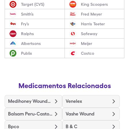
Target (CVS)
King Scoopers
Smith’s
Fred Meyer
Fry’s
Harris Teeter
Ralphs
Safeway
Albertsons
Meijer
Publix
Costco
Medicamentos Relacionados
Medihoney Wound/Burn Dressing
Venelex
Balsam Peru-Castor Oil
Vashe Wound
Bpco
B & C