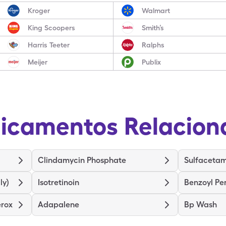
Kroger
Walmart
King Scoopers
Smith’s
Harris Teeter
Ralphs
Meijer
Publix
icamentos Relacion
Clindamycin Phosphate
Sulfacetam
ly)
Isotretinoin
Benzoyl Pe
erox
Adapalene
Bp Wash