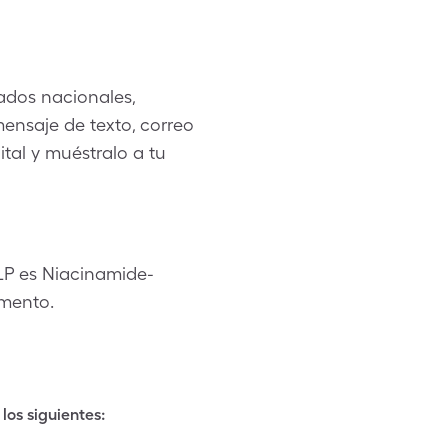
ados nacionales,
ensaje de texto, correo
ital y muéstralo a tu
 LP es Niacinamide-
omento.
los siguientes: