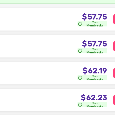
$
57.75
Con
Membresía
$
57.75
Con
Membresía
$
62.19
Con
Membresía
$
62.23
Con
Membresía