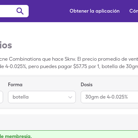
Obtener la aplicación
Cóm
ios
Acne Combinations que hace Sknv. El precio promedio de venta
de 4-0.025%, pero puedes pagar $57.75 por 1, botella de 30g
escuento para medicamentos recetados de SingleCare.
Forma
Dosis
botella
30gm de 4-0.025%
de membresía.