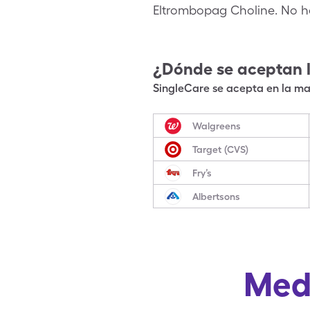
Eltrombopag Choline. No h
¿Dónde se aceptan 
SingleCare se acepta en la may
Walgreens
Target (CVS)
Fry’s
Albertsons
Med