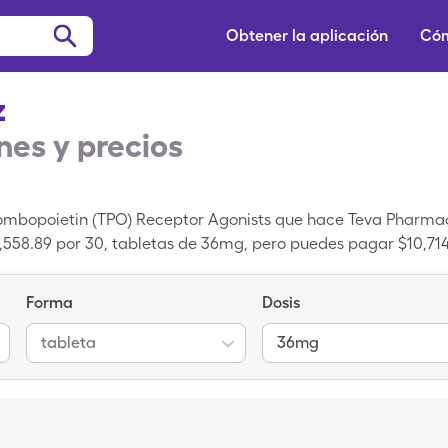
Obtener la aplicación
Cóm
z
es y precios
rombopoietin (TPO) Receptor Agonists que hace Teva Pharmaceu
0,558.89 por 30, tabletas de 36mg, pero puedes pagar $10,71
 medicamentos de SingleCare.
Forma
Dosis
tableta
36mg