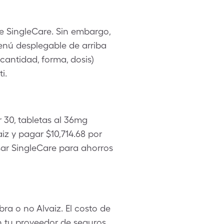
de SingleCare. Sin embargo,
enú desplegable de arriba
cantidad, forma, dosis)
i.
 30, tabletas al 36mg
 y pagar $10,714.68 por
sar SingleCare para ahorros
ra o no Alvaiz. El costo de
n tu proveedor de seguros