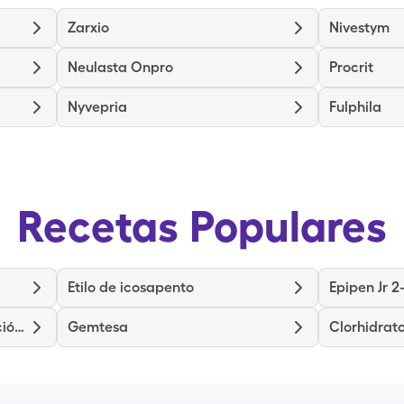
Zarxio
Nivestym
Neulasta Onpro
Procrit
Nyvepria
Fulphila
Recetas Populares
Etilo de icosapento
Epipen Jr 2
Citrato de Potasio de Liberación Prolongada
Gemtesa
Clorhidrat