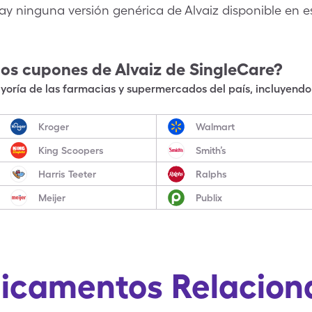
ay ninguna versión genérica de Alvaiz disponible en 
los cupones de
Alvaiz
de SingleCare?
oría de las farmacias y supermercados del país, incluyendo 
Kroger
Walmart
King Scoopers
Smith’s
Harris Teeter
Ralphs
Meijer
Publix
icamentos Relacion