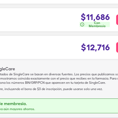
$
11,686
Con
Membresía
$
12,716
ngleCare
tados de SingleCare se basan en diversas fuentes. Los precios que publicamos s
mostramos coincida exactamente con el precio que recibes en la farmacia. Para sa
iona los números BIN/GRP/PCN que aparecen en tu tarjeta de SingleCare.
e, incluyendo el bono de $3 de inscripción, puede usarse solo una vez.
de membresía.
ea aún mayores ahorros.