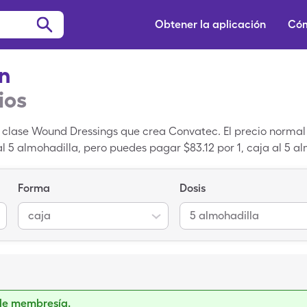
Obtener la aplicación
Cóm
n
ios
clase Wound Dressings que crea Convatec. El precio normal 
 al 5 almohadilla, pero puedes pagar $83.12 por 1, caja al 5 
Forma
Dosis
caja
5 almohadilla
de membresía.