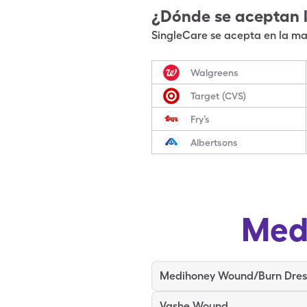
¿Dónde se aceptan 
SingleCare se acepta en la may
Walgreens
Target (CVS)
Fry’s
Albertsons
Med
Vashe Wound