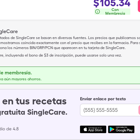
$
105.34
Con
Membresía
ngleCare
tados de SingleCare se basan en diversas fuentes. Los precios que publicamos s
mostramos coincida exactamente con el precio que recibes en la farmacia. Para sa
iona los números BIN/GRP/PCN que aparecen en tu tarjeta de SingleCare.
e, incluyendo el bono de $3 de inscripción, puede usarse solo una vez.
de membresía.
ea aún mayores ahorros.
en tus recetas
Enviar enlace por texto
gratuita SingleCare.
io de 4.8