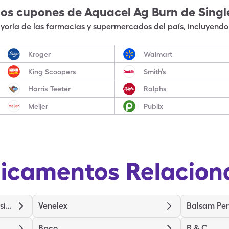
los cupones de
Aquacel Ag Burn
de Sing
oría de las farmacias y supermercados del país, incluyendo 
Kroger
Walmart
King Scoopers
Smith’s
Harris Teeter
Ralphs
Meijer
Publix
icamentos Relacion
Medihoney Wound/Burn Dressing
Venelex
Balsam Per
Bpco
B & C