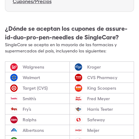
Cupones/Precios
¿Dónde se aceptan los cupones de
assure-
id-duo-pro-pen-needles
de SingleCare?
SingleCare se acepta en la mayoría de las farmacias y
supermercados del país, incluyendo los siguientes:
Walgreens
Kroger
Walmart
CVS Pharmacy
Target (CVS)
King Scoopers
Smith’s
Fred Meyer
Fry’s
Harris Teeter
Ralphs
Safeway
Albertsons
Meijer