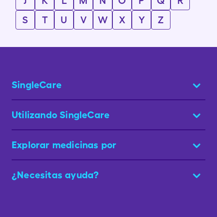
J
K
L
M
N
O
P
Q
R
S
T
U
V
W
X
Y
Z
SingleCare
Utilizando SingleCare
Explorar medicinas por
¿Necesitas ayuda?