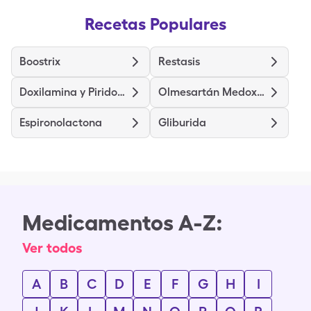
Recetas Populares
Boostrix
Restasis
Doxilamina y Piridoxina
Olmesartán Medoxomilo
Espironolactona
Gliburida
Medicamentos A-Z:
Ver todos
A
B
C
D
E
F
G
H
I