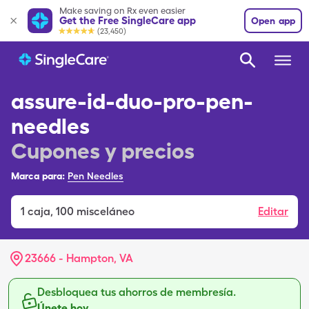
Make saving on Rx even easier
Get the Free SingleCare app
Open app
(23,450)
assure-id-duo-pro-pen-
needles
Cupones y precios
Marca para:
Pen Needles
1
caja
,
100 misceláneo
Editar
23666 - Hampton, VA
Desbloquea tus ahorros de membresía.
Únete hoy