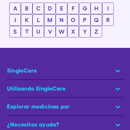
A
B
C
D
E
F
G
H
I
J
K
L
M
N
O
P
Q
R
S
T
U
V
W
X
Y
Z
SingleCare
Utilizando SingleCare
Explorar medicinas por
¿Necesitas ayuda?