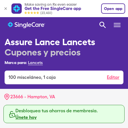
Make saving on Rx even easier
Get the Free SingleCare app
Open app
(23,450)
Assure Lance Lancets
Cupones y precios
Marca para:
Lancets
100
misceláneo
,
1 caja
Editar
23666 - Hampton, VA
Desbloquea tus ahorros de membresía.
Únete hoy