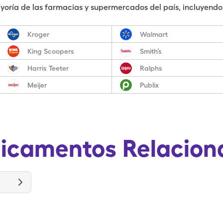
oría de las farmacias y supermercados del país, incluyendo 
Kroger
Walmart
King Scoopers
Smith’s
Harris Teeter
Ralphs
Meijer
Publix
icamentos Relacion