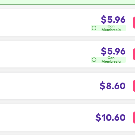
$
5.96
Con
Membresía
$
5.96
Con
Membresía
$
8.60
$
10.60