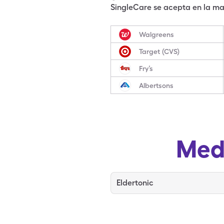
SingleCare se acepta en la may
Walgreens
Target (CVS)
Fry’s
Albertsons
Med
Eldertonic