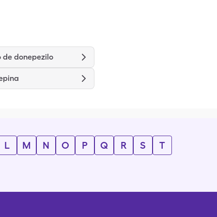
o de donepezilo
epina
L
M
N
O
P
Q
R
S
T