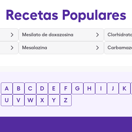
Recetas Populares
Mesilato de doxazosina
Clorhidrat
Mesalazina
Carbamaz
A
B
C
D
E
F
G
H
I
J
K
U
V
W
X
Y
Z