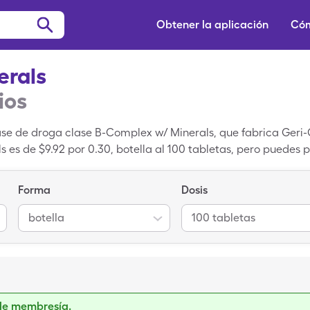
Obtener la aplicación
Cóm
erals
ios
se de droga clase B-Complex w/ Minerals, que fabrica Geri-
es de $9.92 por 0.30, botella al 100 tabletas, pero puedes p
e medicamentos de SingleCare. B Complex-Minerals es una m
Forma
Dosis
botella
100 tabletas
de membresía.