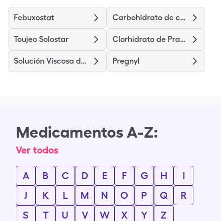
Febuxostat
Carbohidrato de calcio-colecalciferol
Toujeo Solostar
Clorhidrato de Prasugrel
Solución Viscosa de Clorhidrato de Lidocaína
Pregnyl
Medicamentos A-Z:
Ver todos
A
B
C
D
E
F
G
H
I
J
K
L
M
N
O
P
Q
R
S
T
U
V
W
X
Y
Z