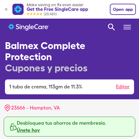
Make saving on Rx even easier
Get the Free SingleCare app
Open app
(23,450)
Balmex Complete
Protection
Cupones y precios
1
tubo de crema
,
113gm de 11.3%
Editar
23666 - Hampton, VA
Desbloquea tus ahorros de membresía.
Únete hoy