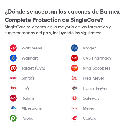
¿Dónde se aceptan los cupones de
Balmex
Complete Protection
de SingleCare?
SingleCare se acepta en la mayoría de las farmacias y
supermercados del país, incluyendo los siguientes:
Walgreens
Kroger
Walmart
CVS Pharmacy
Target (CVS)
King Scoopers
Smith’s
Fred Meyer
Fry’s
Harris Teeter
Ralphs
Safeway
Albertsons
Meijer
Publix
Costco