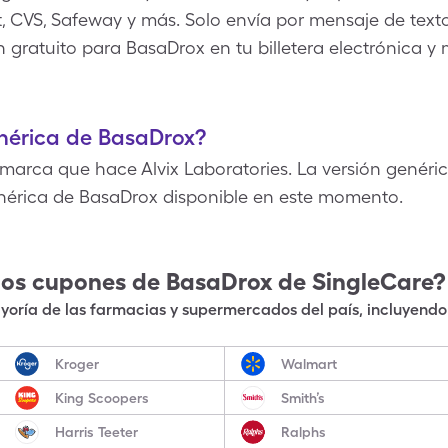
, CVS, Safeway y más. Solo envía por mensaje de texto,
 gratuito para BasaDrox en tu billetera electrónica y
enérica de BasaDrox?
arca que hace Alvix Laboratories. La versión genéric
nérica de BasaDrox disponible en este momento.
los cupones de
BasaDrox
de SingleCare?
oría de las farmacias y supermercados del país, incluyendo 
Kroger
Walmart
King Scoopers
Smith’s
Harris Teeter
Ralphs