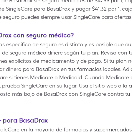
 de BasaDrox sin seguro médico es de $47.99 por 1, c
 SingleCare para BasaDrox y pagar $41.32 por 1, caj
e seguro puedes siempre usar SingleCare para ofertas
Drox con seguro médico?
específico de seguro es distinto y es posible que cu
 de seguro médico difiere según tu plan. Revisa con 
nes explícitos de medicamento y de pago. Si tu plan 
ar dinero para BasaDrox en tus farmacias locales. Ad
Care si tienes Medicare o Medicaid. Cuando Medicare 
rueba SingleCare en su lugar. Usa el sitio web o la a
l costo más bajo de BasaDrox con SingleCare contra t
e para BasaDrox
gleCare en la mayoría de farmacias y supermercados 