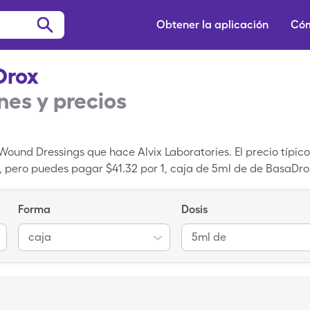
Obtener la aplicación
Cóm
Drox
es y precios
ound Dressings que hace Alvix Laboratories. El precio típico 
e, pero puedes pagar $41.32 por 1, caja de 5ml de de BasaDr
 recetados de SingleCare.
Forma
Dosis
caja
5ml de