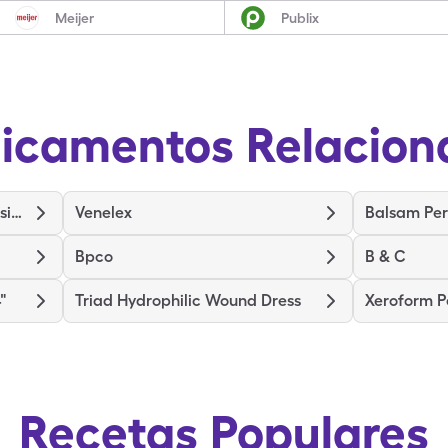
Meijer
Publix
icamentos Relacion
Medihoney Wound/Burn Dressing
Venelex
Balsam Per
Bpco
B & C
"
Triad Hydrophilic Wound Dress
Xeroform P
Recetas Populares