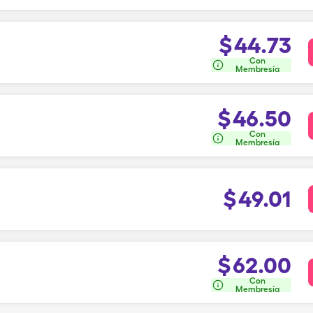
$
44.73
Con
Membresía
$
46.50
Con
Membresía
$
49.01
$
62.00
Con
Membresía