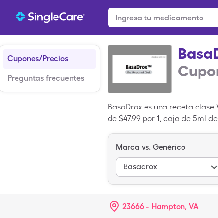
Basa
Cupones/Precios
Cupon
Preguntas frecuentes
BasaDrox es una receta clase W
de $47.99 por 1, caja de 5ml d
descuento para medicamentos
Marca vs. Genérico
Basadrox
23666 - Hampton, VA