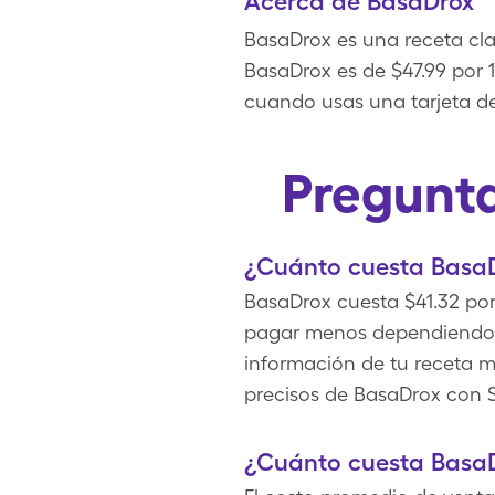
Acerca de BasaDrox
BasaDrox es una receta clas
BasaDrox es de $47.99 por 1
cuando usas una tarjeta d
Pregunta
¿Cuánto cuesta BasaD
BasaDrox cuesta $41.32 por
pagar menos dependiendo de
información de tu receta mé
precisos de BasaDrox con S
¿Cuánto cuesta BasaD