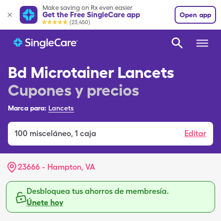
Make saving on Rx even easier
Get the Free SingleCare app
Open app
(23,450)
Bd Microtainer Lancets
Cupones y precios
Marca para:
Lancets
100
misceláneo
,
1 caja
Editar
23666 - Hampton, VA
Desbloquea tus ahorros de membresía.
Únete hoy