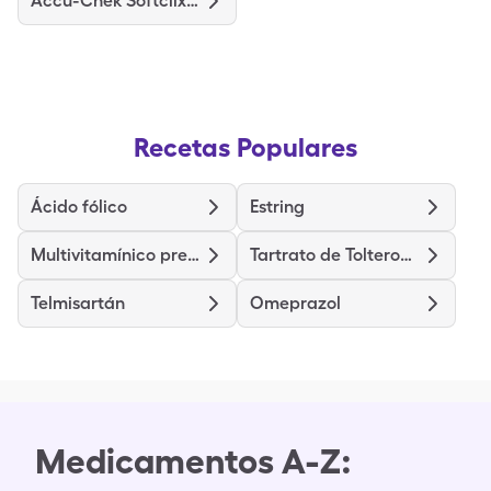
Accu-Chek Softclix Lancets
Recetas Populares
Ácido fólico
Estring
Multivitamínico prenatal
Tartrato de Tolterodina de Liberación Prolongada
Telmisartán
Omeprazol
Medicamentos A-Z: