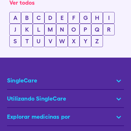
Ver todos
A
B
C
D
E
F
G
H
I
J
K
L
M
N
O
P
Q
R
S
T
U
V
W
X
Y
Z
SingleCare
Utilizando SingleCare
Explorar medicinas por