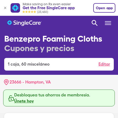
Make saving on Rx even easier
Get the Free SingleCare app
Open app
(23,450)
Benzepro Foaming Cloths
Cupones y precios
1
caja
,
60 misceláneo
Editar
23666 - Hampton, VA
Desbloquea tus ahorros de membresía.
Únete hoy