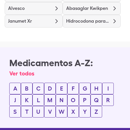
Alvesco
Abasaglar Kwikpen
Janumet Xr
Hidrocodona paracetamol
Medicamentos A-Z:
Ver todos
A
B
C
D
E
F
G
H
I
J
K
L
M
N
O
P
Q
R
S
T
U
V
W
X
Y
Z