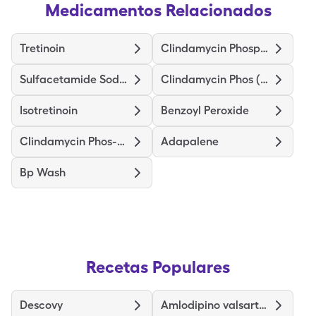
Medicamentos Relacionados
Tretinoin
Clindamycin Phosphate
Sulfacetamide Sodium-Sulfur
Clindamycin Phos (Twice-Daily)
Isotretinoin
Benzoyl Peroxide
Clindamycin Phos-Benzoyl Perox
Adapalene
Bp Wash
Recetas Populares
Descovy
Amlodipino valsartán