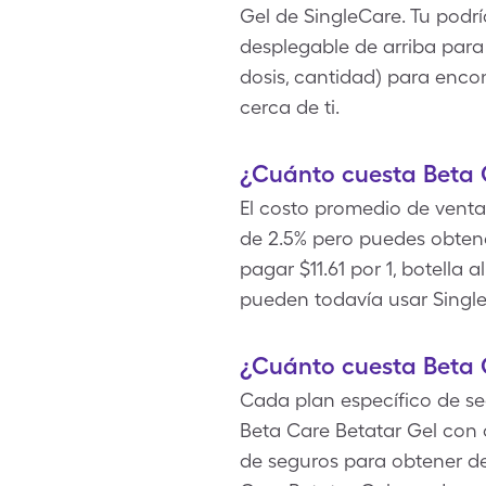
Gel de SingleCare. Tu pod
desplegable de arriba para 
dosis, cantidad) para enco
cerca de ti.
¿Cuánto cuesta Beta 
El costo promedio de venta 
de 2.5% pero puedes obten
pagar $11.61 por 1, botella
pueden todavía usar Single
¿Cuánto cuesta Beta 
Cada plan específico de seg
Beta Care Betatar Gel con 
de seguros para obtener det