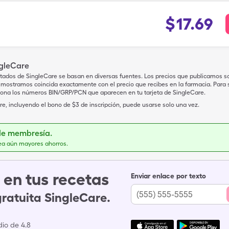
$
17.69
ngleCare
tados de SingleCare se basan en diversas fuentes. Los precios que publicamos s
mostramos coincida exactamente con el precio que recibes en la farmacia. Para sa
iona los números BIN/GRP/PCN que aparecen en tu tarjeta de SingleCare.
e, incluyendo el bono de $3 de inscripción, puede usarse solo una vez.
de membresía.
ea aún mayores ahorros.
en tus recetas
Enviar enlace por texto
gratuita SingleCare.
io de 4.8