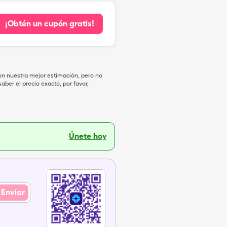
¡Obtén un cupón gratis!
on nuestra mejor estimación, pero no
ber el precio exacto, por favor,
Únete hoy
Enviar