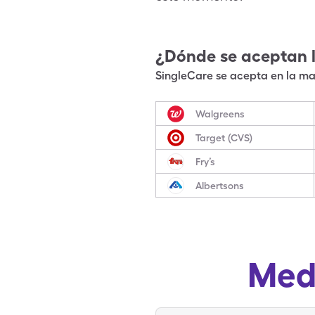
¿Dónde se aceptan 
SingleCare se acepta en la may
Walgreens
Target (CVS)
Fry’s
Albertsons
Med