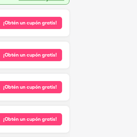
¡Obtén un cupón gratis!
¡Obtén un cupón gratis!
¡Obtén un cupón gratis!
¡Obtén un cupón gratis!