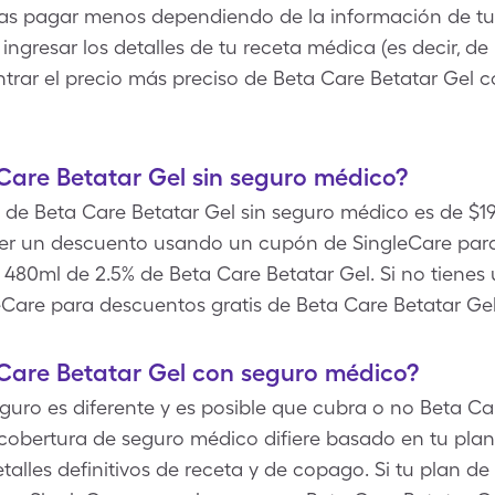
rías pagar menos dependiendo de la información de tu
ingresar los detalles de tu receta médica (es decir, d
ntrar el precio más preciso de Beta Care Betatar Gel 
Care Betatar Gel sin seguro médico?
de Beta Care Betatar Gel sin seguro médico es de $19.
er un descuento usando un cupón de SingleCare para
 al 480ml de 2.5% de Beta Care Betatar Gel. Si no tiene
Care para descuentos gratis de Beta Care Betatar Gel
Care Betatar Gel con seguro médico?
uro es diferente y es posible que cubra o no Beta Car
cobertura de seguro médico difiere basado en tu plan
alles definitivos de receta y de copago. Si tu plan de