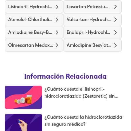
Lisinopril-Hydrochlorothiazide
Losartan Potassium-Hctz
Atenolol-Chlorthalidone
Valsartan-Hydrochlorothiazide
Amlodipine Besy-Benazepril Hcl
Enalapril-Hydrochlorothiazide
Olmesartan Medoxomil-Hctz
Amlodipine Besylate-Valsartan
Información Relacionada
¿Cuánto cuesta el lisinopril-
hidroclorotiazida (Zestoretic) sin
seguro?
¿Cuánto cuesta la hidroclorotiazida
sin seguro médico?