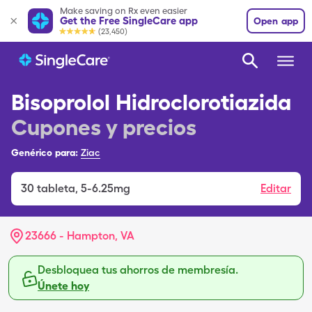
Make saving on Rx even easier
Get the Free SingleCare app
Open app
(23,450)
Bisoprolol Hidroclorotiazida
Cupones y precios
Genérico para:
Ziac
30
tableta
,
5-6.25mg
Editar
23666 - Hampton, VA
Desbloquea tus ahorros de membresía.
Únete hoy