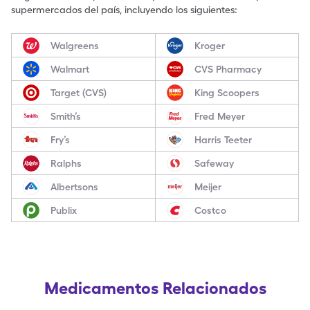
supermercados del país, incluyendo los siguientes:
Walgreens
Kroger
Walmart
CVS Pharmacy
Target (CVS)
King Scoopers
Smith’s
Fred Meyer
Fry’s
Harris Teeter
Ralphs
Safeway
Albertsons
Meijer
Publix
Costco
Medicamentos Relacionados