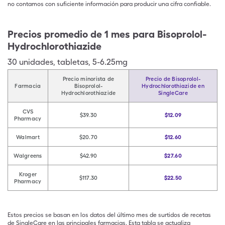
no contamos con suficiente información para producir una cifra confiable.
Precios promedio de 1 mes para Bisoprolol-
Hydrochlorothiazide
30
unidades
,
tabletas
,
5-6.25mg
Precio minorista de
Precio de Bisoprolol-
Farmacia
Bisoprolol-
Hydrochlorothiazide en
Hydrochlorothiazide
SingleCare
CVS
$39.30
$12.09
Pharmacy
Walmart
$20.70
$12.60
Walgreens
$42.90
$27.60
Kroger
$117.30
$22.50
Pharmacy
Estos precios se basan en los datos del último mes de surtidos de recetas
de SingleCare en las principales farmacias. Esta tabla se actualiza