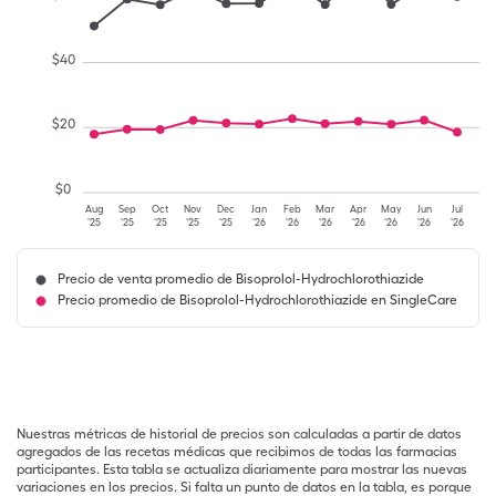
$
40
$
20
$
0
Aug
Sep
Oct
Nov
Dec
Jan
Feb
Mar
Apr
May
Jun
Jul
'25
'25
'25
'25
'25
'26
'26
'26
'26
'26
'26
'26
Precio de venta promedio de Bisoprolol-Hydrochlorothiazide
Precio promedio de Bisoprolol-Hydrochlorothiazide en SingleCare
Nuestras métricas de historial de precios son calculadas a partir de datos
agregados de las recetas médicas que recibimos de todas las farmacias
participantes. Esta tabla se actualiza diariamente para mostrar las nuevas
variaciones en los precios. Si falta un punto de datos en la tabla, es porque