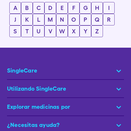
A
B
C
D
E
F
G
H
I
J
K
L
M
N
O
P
Q
R
S
T
U
V
W
X
Y
Z
SingleCare
Utilizando SingleCare
Explorar medicinas por
¿Necesitas ayuda?