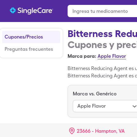
Bitterness Red
Cupones/Precios
Cupones y prec
Preguntas frecuentes
Marca para:
Apple Flavor
Bitterness Reducing Agent es 
Bitterness Reducing Agent es d
2500gm de de la versión genér
Bitterness Reducing Agent es 
Marca vs. Genérico
Apple Flavor
23666 - Hampton, VA