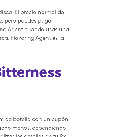
isca. El precio normal de
de, pero puedes pagar
ucing Agent cuando usas una
ca; Flavoring Agent es la
itterness
gm de botella con un cupón
 mucho menos, dependiendo
lizar los detalles de tu Rx