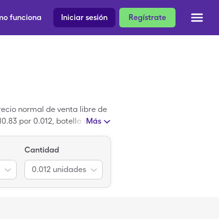
o funciona
Iniciar sesión
Regístrate
ecio normal de venta libre de
.83 por 0.012, botella al
Más
e ahorros de SingleCare.
e Bitterness Reducing Agent.
Cantidad
0.012
unidades