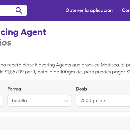
Obtener la aplicación
Cóm
ucing Agent
ios
una receta clase Flavoring Agents que produce Medisca. El pr
e $1,557.09 por 1, botella de 100gm de, pero puedes pagar $10
ica de Bitterness Reducing Agent cuando usas una tarjeta d
una receta de marca; Flavoring Agent es la forma genérica d
Forma
Dosis
botella
2500gm de