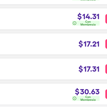
$
14.31
Con
Membresía
$
17.21
$
17.31
$
30.63
Con
Membresía