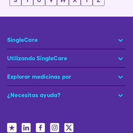
S
T
U
V
W
X
Y
Z
SingleCare
Utilizando SingleCare
Explorar medicinas por
¿Necesitas ayuda?