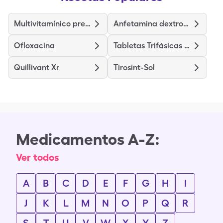
Multivitamínico prenatal
Anfetamina dextroanfetamina de liberación prolongada
Ofloxacina
Tabletas Trifásicas de Norgestimato y Etinilestradiol
Quillivant Xr
Tirosint-Sol
Medicamentos A-Z:
Ver todos
A
B
C
D
E
F
G
H
I
J
K
L
M
N
O
P
Q
R