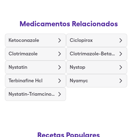
Medicamentos Relacionados
Ketoconazole
Ciclopirox
Clotrimazole
Clotrimazole-Betamethasone
Nystatin
Nystop
Terbinafine Hcl
Nyamyc
Nystatin-Triamcinolone
Recetas Populares