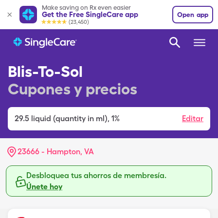
Make saving on Rx even easier
Get the Free SingleCare app
Open app
(23,450)
Blis-To-Sol
Cupones y precios
29.5
liquid (quantity in ml)
,
1%
Editar
23666 - Hampton, VA
Desbloquea tus ahorros de membresía.
Únete hoy