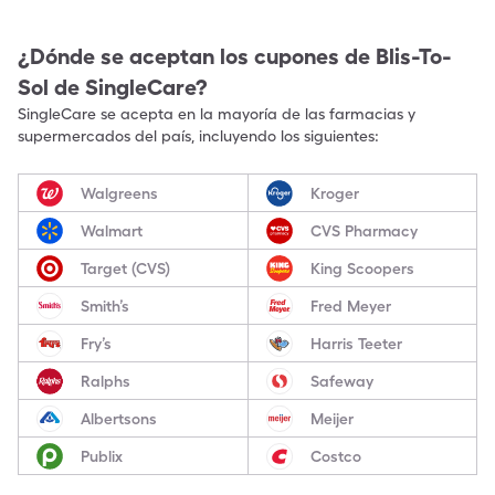
¿Dónde se aceptan los cupones de
Blis-To-
Sol
de SingleCare?
SingleCare se acepta en la mayoría de las farmacias y
supermercados del país, incluyendo los siguientes:
Walgreens
Kroger
Walmart
CVS Pharmacy
Target (CVS)
King Scoopers
Smith’s
Fred Meyer
Fry’s
Harris Teeter
Ralphs
Safeway
Albertsons
Meijer
Publix
Costco