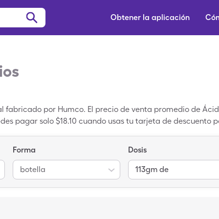
Obtener la aplicación
Cóm
ios
cal fabricado por Humco. El precio de venta promedio de Ácid
uedes pagar solo $18.10 cuando usas tu tarjeta de descuent
 cupón de Ácido Bórico. Ácido Bórico es un medicamento pa
o.
Forma
Dosis
botella
113gm de