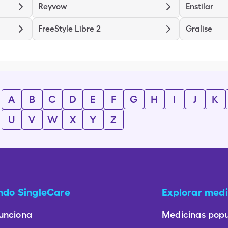
Reyvow
Enstilar
FreeStyle Libre 2
Gralise
A
B
C
D
E
F
G
H
I
J
K
U
V
W
X
Y
Z
ando SingleCare
Explorar medi
unciona
Medicinas popu