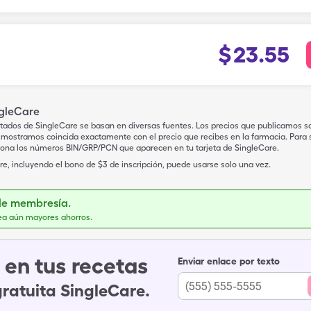
$
23.55
ngleCare
tados de SingleCare se basan en diversas fuentes. Los precios que publicamos s
mostramos coincida exactamente con el precio que recibes en la farmacia. Para sa
iona los números BIN/GRP/PCN que aparecen en tu tarjeta de SingleCare.
e, incluyendo el bono de $3 de inscripción, puede usarse solo una vez.
de membresía.
ea aún mayores ahorros.
en tus recetas
Enviar enlace por texto
gratuita SingleCare.