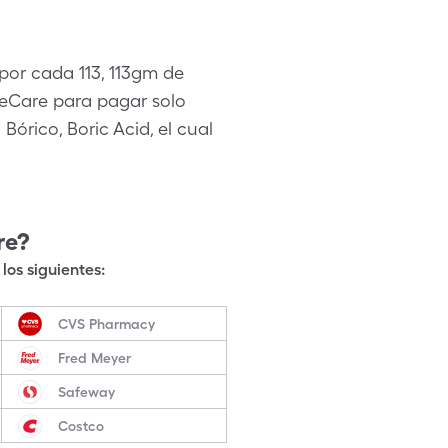
por cada 113, 113gm de
leCare para pagar solo
Bórico, Boric Acid, el cual
re?
los siguientes:
CVS Pharmacy
Fred Meyer
Safeway
Costco