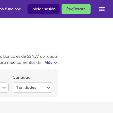
o funciona
Iniciar sesión
Regístrate
o Bórico es de $24.77 por cada
o para medicamentos de
Más
tentado que es igual a Boric
Cantidad
1
unidades