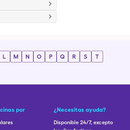
L
M
N
O
P
Q
R
S
T
cinas por
¿Necesitas ayuda?
lares
Disponible 24/7, excepto