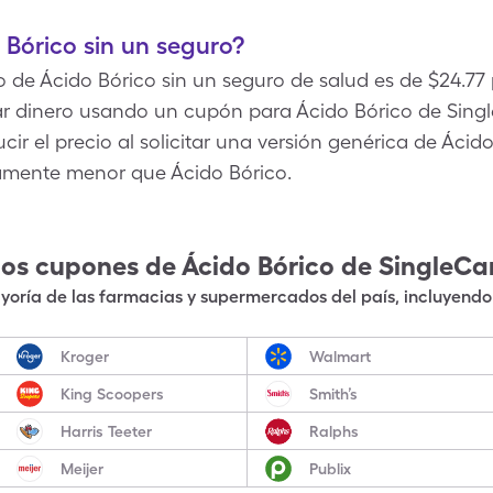
Bórico sin un seguro?
o de Ácido Bórico sin un seguro de salud es de $24.77 
ar dinero usando un cupón para Ácido Bórico de Sing
ir el precio al solicitar una versión genérica de Ácido 
ivamente menor que Ácido Bórico.
los cupones de
Ácido Bórico
de SingleCa
oría de las farmacias y supermercados del país, incluyendo 
Kroger
Walmart
King Scoopers
Smith’s
Harris Teeter
Ralphs
Meijer
Publix