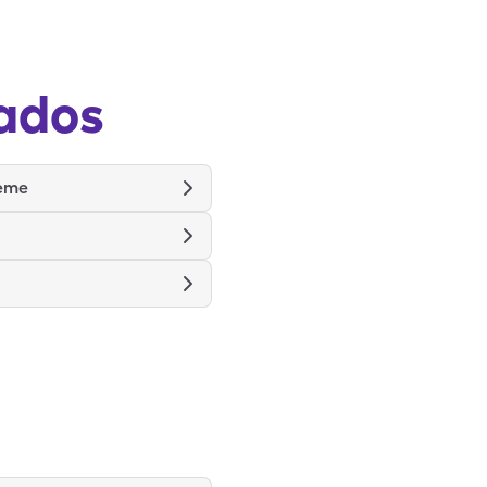
ados
reme