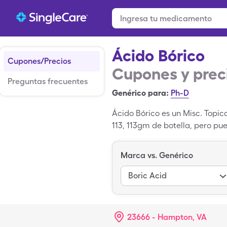
Ácido Bórico
Cupones/Precios
Cupones y prec
Preguntas frecuentes
Genérico para:
Ph-D
Ácido Bórico es un Misc. Topi
113, 113gm de botella, pero p
SingleCare para aprovechar el
Acid un medicamento genéric
Marca vs. Genérico
Boric Acid
23666 - Hampton, VA