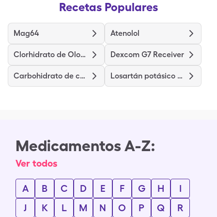
Recetas Populares
Mag64
Atenolol
Clorhidrato de Olopatadina
Dexcom G7 Receiver
Carbohidrato de calcio-colecalciferol
Losartán potásico hidroclorotiazida
Medicamentos A-Z:
Ver todos
A
B
C
D
E
F
G
H
I
J
K
L
M
N
O
P
Q
R