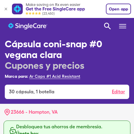
Make saving on Rx even easier
Get the Free SingleCare app
Open app
(23,450)
Cápsula coni-snap #0
vegana clara
Cupones y precios
Marca para:
Ar Caps #1 Acid Resistant
30
cápsula
,
1 botella
Editar
23666 - Hampton, VA
Desbloquea tus ahorros de membresía.
Únete hoy