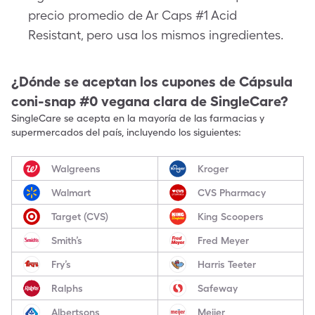
precio promedio de Ar Caps #1 Acid
Resistant, pero usa los mismos ingredientes.
¿Dónde se aceptan los cupones de
Cápsula
coni-snap #0 vegana clara
de SingleCare?
SingleCare se acepta en la mayoría de las farmacias y
supermercados del país, incluyendo los siguientes:
Walgreens
Kroger
Walmart
CVS Pharmacy
Target (CVS)
King Scoopers
Smith’s
Fred Meyer
Fry’s
Harris Teeter
Ralphs
Safeway
Albertsons
Meijer