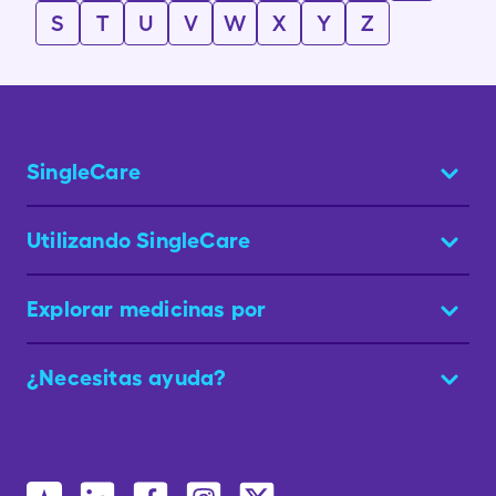
S
T
U
V
W
X
Y
Z
SingleCare
Utilizando SingleCare
Explorar medicinas por
¿Necesitas ayuda?