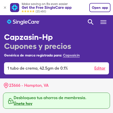
Make saving on Rx even easier
Get the Free SingleCare app
Open app
(23,450)
Capzasin-Hp
Cupones y precios
Genérica de marca registrada para:
Capsaicin
1
tubo de crema
,
42.5gm de 0.1%
Editar
23666 - Hampton, VA
Desbloquea tus ahorros de membresía.
Únete hoy