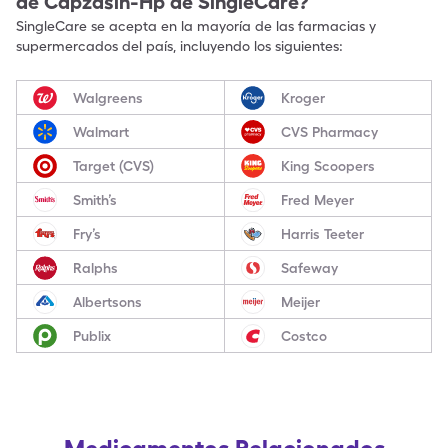
de
Capzasin-Hp
de SingleCare?
SingleCare se acepta en la mayoría de las farmacias y
supermercados del país, incluyendo los siguientes:
Walgreens
Kroger
Walmart
CVS Pharmacy
Target (CVS)
King Scoopers
Smith’s
Fred Meyer
Fry’s
Harris Teeter
Ralphs
Safeway
Albertsons
Meijer
Publix
Costco