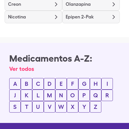
Creon
Olanzapina
Nicotina
Epipen 2-Pak
Medicamentos A-Z:
Ver todos
A
B
C
D
E
F
G
H
I
J
K
L
M
N
O
P
Q
R
S
T
U
V
W
X
Y
Z