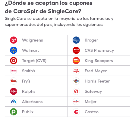
¿Dónde se aceptan los cupones
de
CaroSpir
de SingleCare?
SingleCare se acepta en la mayoría de las farmacias y
supermercados del país, incluyendo los siguientes:
Walgreens
Kroger
Walmart
CVS Pharmacy
Target (CVS)
King Scoopers
Smith’s
Fred Meyer
Fry’s
Harris Teeter
Ralphs
Safeway
Albertsons
Meijer
Publix
Costco