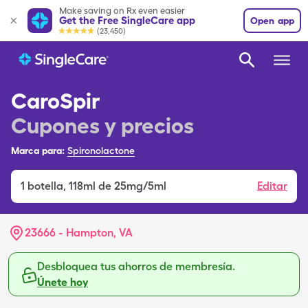
Make saving on Rx even easier
Get the Free SingleCare app
Open app
(23,450)
CaroSpir
Cupones y precios
Marca para:
Spironolactone
1
botella
,
118ml de 25mg/5ml
Editar
23666 - Hampton, VA
Desbloquea tus ahorros de membresía.
Únete hoy