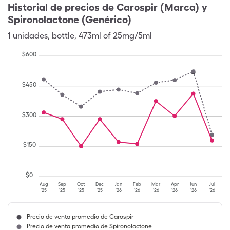
Historial de precios de
Carospir (Marca) y
Spironolactone (Genérico)
1
unidades
,
bottle
,
473ml of 25mg/5ml
$
600
$
450
$
300
$
150
$
0
Aug
Sep
Oct
Dec
Jan
Feb
Mar
Apr
Jun
Jul
'25
'25
'25
'25
'26
'26
'26
'26
'26
'26
Precio de venta promedio de Carospir
Precio de venta promedio de Spironolactone