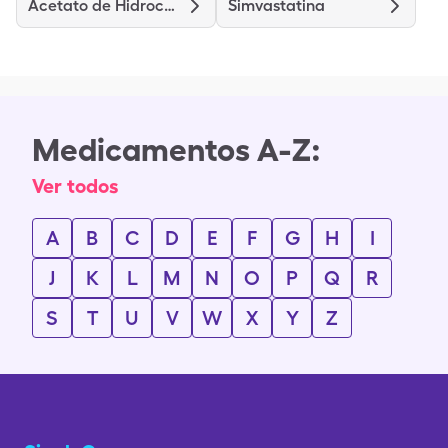
Acetato de Hidrocortisona
Simvastatina
Medicamentos A-Z:
Ver todos
A
B
C
D
E
F
G
H
I
J
K
L
M
N
O
P
Q
R
S
T
U
V
W
X
Y
Z