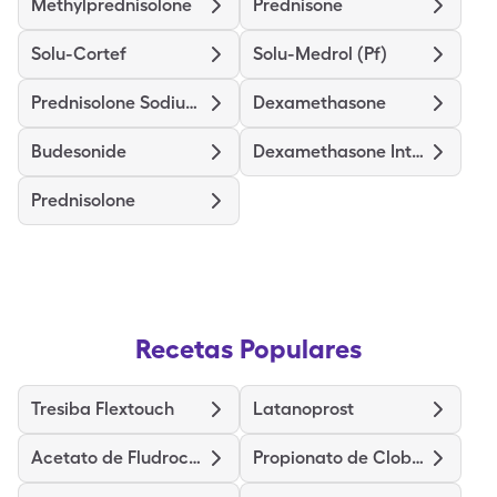
Methylprednisolone
Prednisone
Solu-Cortef
Solu-Medrol (Pf)
Prednisolone Sodium Phosphate
Dexamethasone
Budesonide
Dexamethasone Intensol
Prednisolone
Recetas Populares
Tresiba Flextouch
Latanoprost
Acetato de Fludrocortisona
Propionato de Clobetasol