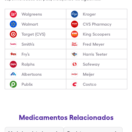
Walgreens
Kroger
Walmart
CVS Pharmacy
Target (CVS)
King Scoopers
Smith’s
Fred Meyer
Fry’s
Harris Teeter
Ralphs
Safeway
Albertsons
Meijer
Publix
Costco
Medicamentos Relacionados