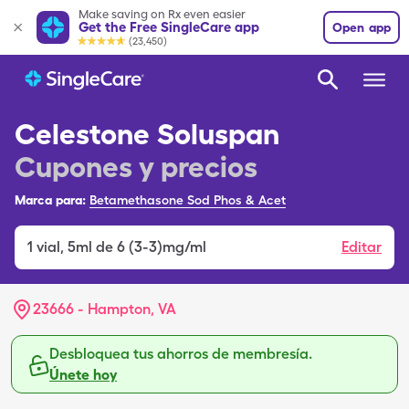
Make saving on Rx even easier
Get the Free SingleCare app
Open app
(23,450)
Celestone Soluspan
Cupones y precios
Marca para:
Betamethasone Sod Phos & Acet
1
vial
,
5ml de 6 (3-3)mg/ml
Editar
23666 - Hampton, VA
Desbloquea tus ahorros de membresía.
Únete hoy