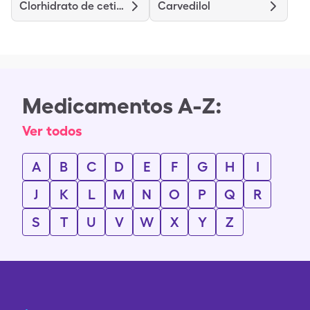
Clorhidrato de cetirizina
Carvedilol
Medicamentos A-Z:
Ver todos
A
B
C
D
E
F
G
H
I
J
K
L
M
N
O
P
Q
R
S
T
U
V
W
X
Y
Z