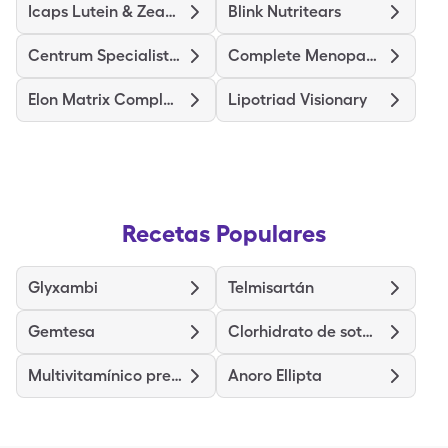
Icaps Lutein & Zeaxanthin
Blink Nutritears
Centrum Specialist Energy
Complete Menopause Am/Pm
Elon Matrix Complete
Lipotriad Visionary
Recetas Populares
Glyxambi
Telmisartán
Gemtesa
Clorhidrato de sotalol
Multivitamínico prenatal
Anoro Ellipta