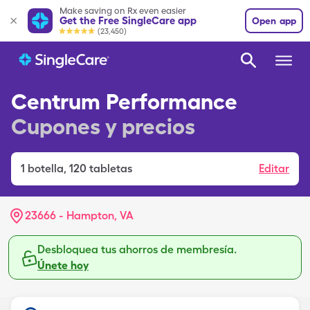
Make saving on Rx even easier
Get the Free SingleCare app
Open app
(23,450)
Centrum Performance
Cupones y precios
1
botella
,
120 tabletas
Editar
23666 - Hampton, VA
Desbloquea tus ahorros de membresía.
Únete hoy