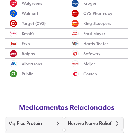
Walgreens
Kroger
Walmart
CVS Pharmacy
Target (CVS)
King Scoopers
Smith’s
Fred Meyer
Fry’s
Harris Teeter
Ralphs
Safeway
Albertsons
Meijer
Publix
Costco
Medicamentos Relacionados
Mg Plus Protein
Nervive Nerve Relief