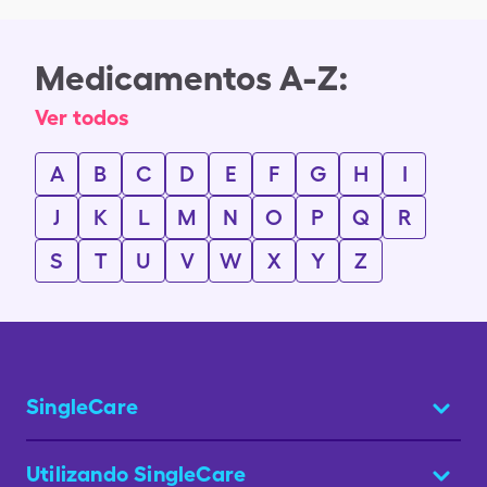
Medicamentos A-Z:
Ver todos
A
B
C
D
E
F
G
H
I
J
K
L
M
N
O
P
Q
R
S
T
U
V
W
X
Y
Z
SingleCare
Utilizando SingleCare