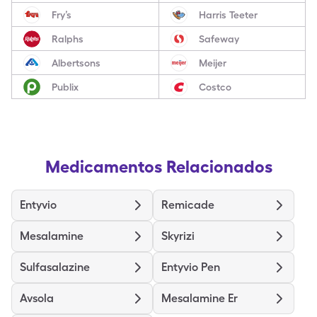
Fry’s
Harris Teeter
Ralphs
Safeway
Albertsons
Meijer
Publix
Costco
Medicamentos Relacionados
Entyvio
Remicade
Mesalamine
Skyrizi
Sulfasalazine
Entyvio Pen
Avsola
Mesalamine Er