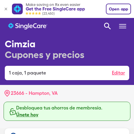
Make saving on Rx even easier
Get the Free SingleCare app
Open app
(23,450)
Cimzia
Cupones y precios
1
caja
,
1 paquete
Editar
23666 - Hampton, VA
Desbloquea tus ahorros de membresía.
Únete hoy