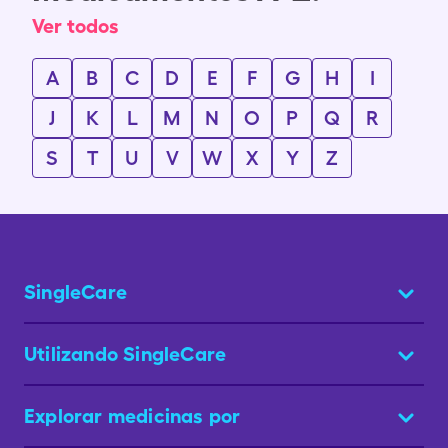
Ver todos
A
B
C
D
E
F
G
H
I
J
K
L
M
N
O
P
Q
R
S
T
U
V
W
X
Y
Z
SingleCare
Utilizando SingleCare
Explorar medicinas por