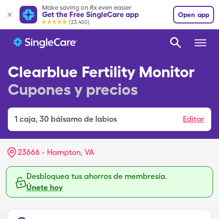
Make saving on Rx even easier
Get the Free SingleCare app
Open app
(23,450)
Clearblue Fertility Monitor
Cupones y precios
1
caja
,
30 bálsamo de labios
Editar
23666 - Hampton, VA
Desbloquea tus ahorros de membresía.
Únete hoy