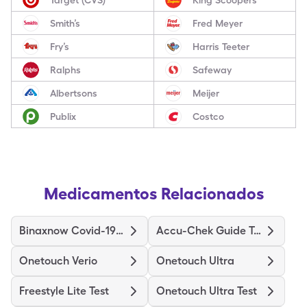
Smith’s
Fred Meyer
Fry’s
Harris Teeter
Ralphs
Safeway
Albertsons
Meijer
Publix
Costco
Medicamentos Relacionados
Binaxnow Covid-19 Ag Home Test
Accu-Chek Guide Test
Onetouch Verio
Onetouch Ultra
Freestyle Lite Test
Onetouch Ultra Test