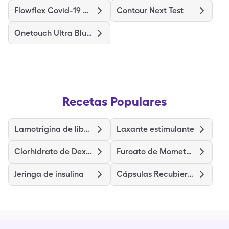
Flowflex Covid-19 Ag Home Test
Contour Next Test
Onetouch Ultra Blue Test
Recetas Populares
Lamotrigina de liberación prolongada
Laxante estimulante
Clorhidrato de Dexmetilfenidato de liberación prolongada
Furoato de Mometasona
Jeringa de insulina
Cápsulas Recubiertas de Clorhidrato de Diltiazem (liberación prolongada)