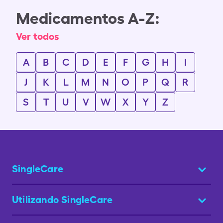
Medicamentos A-Z:
Ver todos
A
B
C
D
E
F
G
H
I
J
K
L
M
N
O
P
Q
R
S
T
U
V
W
X
Y
Z
SingleCare
Utilizando SingleCare