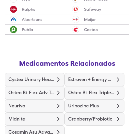
Ralphs
Safeway
Albertsons
Meijer
Publix
Costco
Medicamentos Relacionados
Cystex Urinary Health
Estroven + Energy Max Strength
Osteo Bi-Flex Adv Triple St
Osteo Bi-Flex Triple Strength
Neuriva
Urinozinc Plus
Midnite
Cranberry/Probiotic
Cosamin Asu Advanced Formula