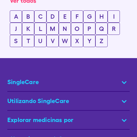
Ver todos
A
B
C
D
E
F
G
H
I
J
K
L
M
N
O
P
Q
R
S
T
U
V
W
X
Y
Z
SingleCare
Utilizando SingleCare
Explorar medicinas por