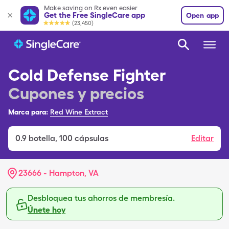
Make saving on Rx even easier
Get the Free SingleCare app
Open app
(23,450)
Cold Defense Fighter
Cupones y precios
Marca para:
Red Wine Extract
0.9
botella
,
100 cápsulas
Editar
23666 - Hampton, VA
Desbloquea tus ahorros de membresía.
Únete hoy