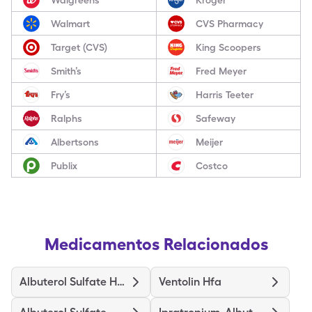
Walmart
CVS Pharmacy
Target (CVS)
King Scoopers
Smith’s
Fred Meyer
Fry’s
Harris Teeter
Ralphs
Safeway
Albertsons
Meijer
Publix
Costco
Medicamentos Relacionados
Albuterol Sulfate Hfa
Ventolin Hfa