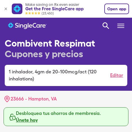
Make saving on Rx even easier
Get the Free SingleCare app
Open app
(23,450)
Combivent Respimat
Cupones y precios
1
inhalador
,
4gm de 20-100mcg/act (120
Editar
inhalations)
23666 - Hampton, VA
Desbloquea tus ahorros de membresía.
Únete hoy