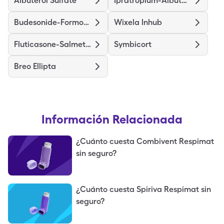
Albuterol Sulfate
Ipratropium-Albuterol
Budesonide-Formoterol Fumarate
Wixela Inhub
Fluticasone-Salmeterol
Symbicort
Breo Ellipta
Información Relacionada
¿Cuánto cuesta Combivent Respimat
sin seguro?
¿Cuánto cuesta Spiriva Respimat sin
seguro?