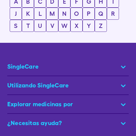
A
B
C
D
E
F
G
H
I
J
K
L
M
N
O
P
Q
R
S
T
U
V
W
X
Y
Z
SingleCare
Utilizando SingleCare
Explorar medicinas por
¿Necesitas ayuda?