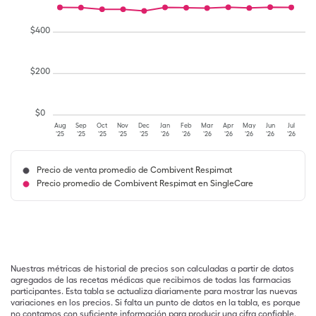
$
400
$
200
$
0
Aug
Sep
Oct
Nov
Dec
Jan
Feb
Mar
Apr
May
Jun
Jul
'25
'25
'25
'25
'25
'26
'26
'26
'26
'26
'26
'26
Precio de venta promedio de Combivent Respimat
Precio promedio de Combivent Respimat en SingleCare
Nuestras métricas de historial de precios son calculadas a partir de datos
agregados de las recetas médicas que recibimos de todas las farmacias
participantes. Esta tabla se actualiza diariamente para mostrar las nuevas
variaciones en los precios. Si falta un punto de datos en la tabla, es porque
no contamos con suficiente información para producir una cifra confiable.