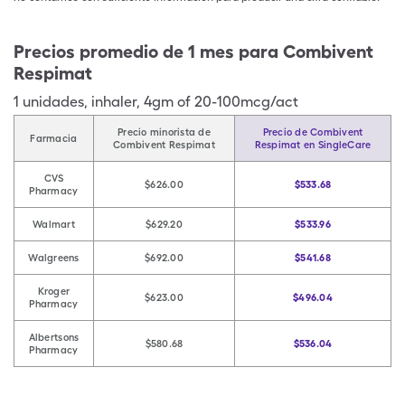
Precios promedio de 1 mes para Combivent
Respimat
1
unidades
,
inhaler
,
4gm of 20-100mcg/act
Precio minorista de
Precio de Combivent
Farmacia
Combivent Respimat
Respimat en SingleCare
CVS
$626.00
$533.68
Pharmacy
Walmart
$629.20
$533.96
Walgreens
$692.00
$541.68
Kroger
$623.00
$496.04
Pharmacy
Albertsons
$580.68
$536.04
Pharmacy