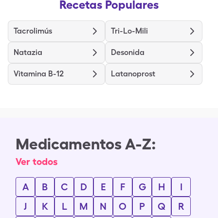
Recetas Populares
Tacrolimús
Tri-Lo-Mili
Natazia
Desonida
Vitamina B-12
Latanoprost
Medicamentos A-Z:
Ver todos
A
B
C
D
E
F
G
H
I
J
K
L
M
N
O
P
Q
R