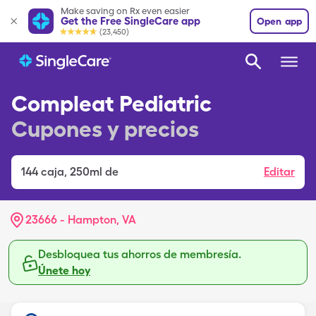
Make saving on Rx even easier
Get the Free SingleCare app
Open app
(23,450)
Compleat Pediatric
Cupones y precios
144
caja
,
250ml de
Editar
23666 - Hampton, VA
Desbloquea tus ahorros de membresía.
Únete hoy