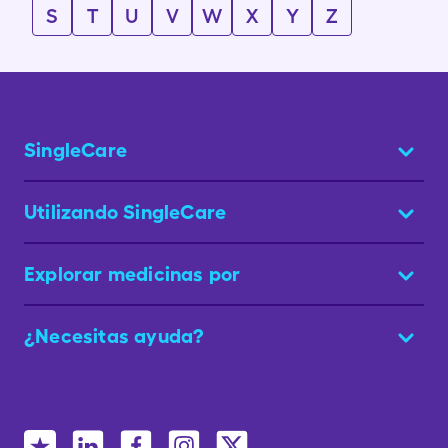
S
T
U
V
W
X
Y
Z
SingleCare
Utilizando SingleCare
Explorar medicinas por
¿Necesitas ayuda?