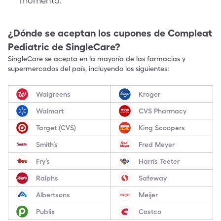
momento.
¿Dónde se aceptan los cupones de
Compleat
Pediatric
de SingleCare?
SingleCare se acepta en la mayoría de las farmacias y
supermercados del país, incluyendo los siguientes:
Walgreens
Kroger
Walmart
CVS Pharmacy
Target (CVS)
King Scoopers
Smith’s
Fred Meyer
Fry’s
Harris Teeter
Ralphs
Safeway
Albertsons
Meijer
Publix
Costco