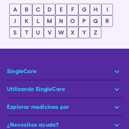
A
B
C
D
E
F
G
H
I
J
K
L
M
N
O
P
Q
R
S
T
U
V
W
X
Y
Z
SingleCare
Utilizando SingleCare
Explorar medicinas por
¿Necesitas ayuda?