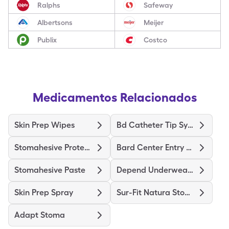
Ralphs
Safeway
Albertsons
Meijer
Publix
Costco
Medicamentos Relacionados
Skin Prep Wipes
Bd Catheter Tip Syringe
Stomahesive Protective
Bard Center Entry Close System
Stomahesive Paste
Depend Underwear Large
Skin Prep Spray
Sur-Fit Natura Stomahesive
Adapt Stoma