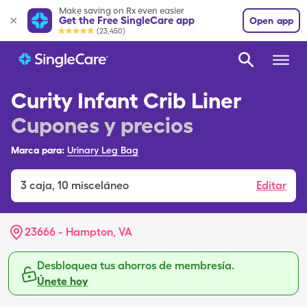
Make saving on Rx even easier
Get the Free SingleCare app
Open app
(23,450)
Curity Infant Crib Liner
Cupones y precios
Marca para:
Urinary Leg Bag
3
caja
,
10 misceláneo
Editar
23666 - Hampton, VA
Desbloquea tus ahorros de membresía.
Únete hoy