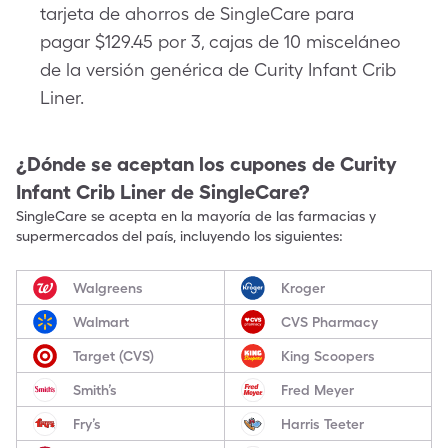
tarjeta de ahorros de SingleCare para
pagar $129.45 por 3, cajas de 10 misceláneo
de la versión genérica de Curity Infant Crib
Liner.
¿Dónde se aceptan los cupones de
Curity
Infant Crib Liner
de SingleCare?
SingleCare se acepta en la mayoría de las farmacias y
supermercados del país, incluyendo los siguientes:
Walgreens
Kroger
Walmart
CVS Pharmacy
Target (CVS)
King Scoopers
Smith’s
Fred Meyer
Fry’s
Harris Teeter