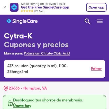
Make saving on Rx even easier
Get the Free SingleCare app
Open app
(23,450)
Cytra-K
Cupones y precios
Marca para:
Potassium Citrate-Citric Acid
473
solution (quantity in ml)
,
1100-
Editar
334mg/5ml
23666 - Hampton, VA
Desbloquea tus ahorros de membresía.
Únete hoy