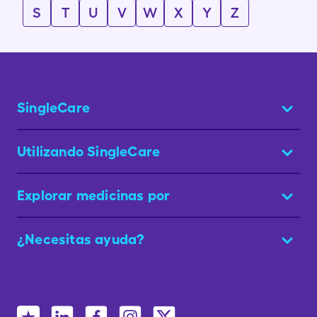
S
T
U
V
W
X
Y
Z
SingleCare
Utilizando SingleCare
Explorar medicinas por
¿Necesitas ayuda?