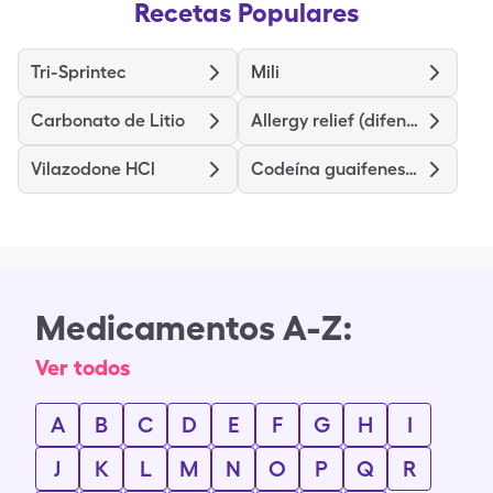
Recetas Populares
Tri-Sprintec
Mili
Carbonato de Litio
Allergy relief (difenhidramina)
Vilazodone HCl
Codeína guaifenesina
Medicamentos A-Z:
Ver todos
A
B
C
D
E
F
G
H
I
J
K
L
M
N
O
P
Q
R