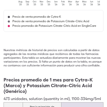
Aug
Sep
Oct
Nov
Dec
Jan
Feb
Mar
Apr
May
Jun
Jul
'25
'25
'25
'25
'25
'26
'26
'26
'26
'26
'26
'26
Precio de venta promedio de Cytra-K
Precio de venta promedio de Potassium Citrate-Citric Acid
Precio promedio de Potassium Citrate-Citric Acid en SingleCare
Nuestras métricas de historial de precios son calculadas a partir de datos
agregados de las recetas médicas que recibimos de todas las farmacias
participantes. Esta tabla se actualiza diariamente para mostrar las nuevas
variaciones en los precios. Si falta un punto de datos en la tabla, es porque
no contamos con suficiente información para producir una cifra confiable.
Precios promedio de 1 mes para Cytra-K
(Marca) y Potassium Citrate-Citric Acid
(Genérico)
473
unidades
,
solution (quantity in ml)
,
1100-334mg/5ml
Precio minorista de