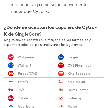
cual tiene un precio significativamente
menor que Cytra-K.
¿Dónde se aceptan los cupones de
Cytra-
K
de SingleCare?
SingleCare se acepta en la mayoría de las farmacias y
supermercados del país, incluyendo los siguientes:
Walgreens
Kroger
Walmart
CVS Pharmacy
Target (CVS)
King Scoopers
Smith’s
Fred Meyer
Fry’s
Harris Teeter
Ralphs
Safeway
Albertsons
Meijer