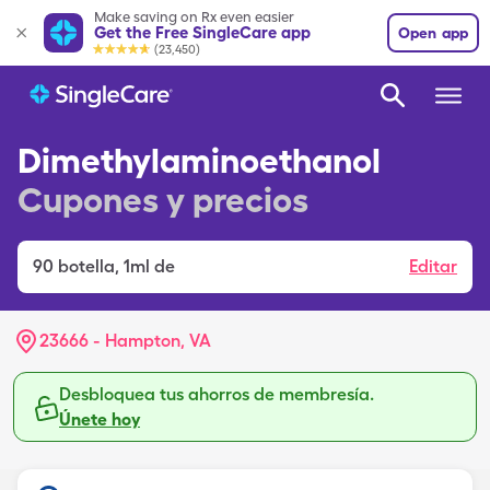
Make saving on Rx even easier
Get the Free SingleCare app
Open app
(23,450)
Dimethylaminoethanol
Cupones y precios
90
botella
,
1ml de
Editar
23666 - Hampton, VA
Desbloquea tus ahorros de membresía.
Únete hoy