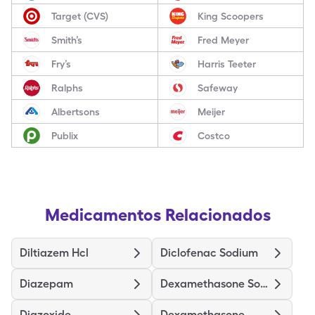
Target (CVS)
King Scoopers
Smith’s
Fred Meyer
Fry’s
Harris Teeter
Ralphs
Safeway
Albertsons
Meijer
Publix
Costco
Medicamentos Relacionados
Diltiazem Hcl
Diclofenac Sodium
Diazepam
Dexamethasone Sodium Phosphate
Diazoxide
Dexamethasone