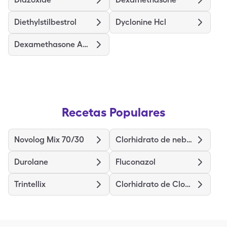
Diethylstilbestrol
Dyclonine Hcl
Dexamethasone Acetate
Recetas Populares
Novolog Mix 70/30
Clorhidrato de nebivolol
Durolane
Fluconazol
Trintellix
Clorhidrato de Clomipramina