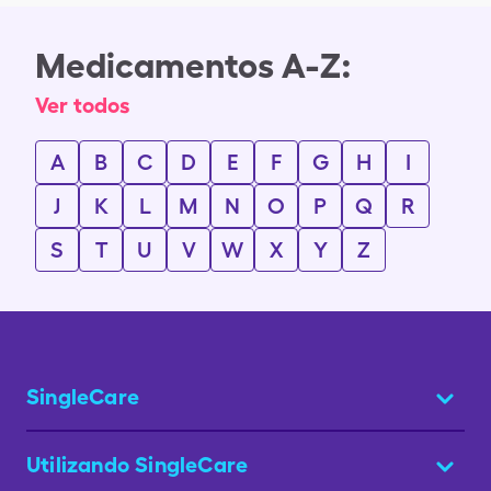
Medicamentos A-Z:
Ver todos
A
B
C
D
E
F
G
H
I
J
K
L
M
N
O
P
Q
R
S
T
U
V
W
X
Y
Z
SingleCare
Utilizando SingleCare